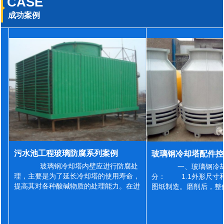
CASE
成功案例
污水池工程玻璃防腐系列案例
玻璃钢冷却塔内壁应进行防腐处
一、玻璃钢冷却
理，主要是为了延长冷却塔的使用寿命，
分： 1.1外形尺寸
提高其对各种酸碱物质的处理能力。在进
图纸制造。磨削后，整
行防腐施工之前，我们需要对玻璃钢冷却
误差为正负2mm，非
塔内壁进行如下处理: 1、除尘处理
差为正负4mm。风管
...
差&l...