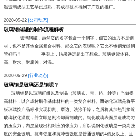
温玻璃成型工艺早已成熟，其成型技术得到了广泛的推广。
2020-05-22
[公司动态]
玻璃钢储罐的制作流程解析
玻璃钢罐，虽然它的名字包含一个钢字，但它的压力不是钢
材，也不是其他金属复合材料。那么它的表现呢？它比不锈钢无缝钢
管好吗？ 事实上，结果远远超出了想象。玻璃钢罐体轻、
高、耐水、耐腐蚀，对温...
2020-05-29
[行业动态]
玻璃钢是玻璃还是钢呢？
玻璃钢是以玻璃纤维以及制品（玻璃布、带、毡、纱等）当做提
高材料，以合成树脂作基体材料的一类复合材料。而钢化玻璃是将平
板玻璃按产品标准实现切割、磨边、洗涤干燥，之后将其加热到接近
玻璃软化温度，并立即急剧冷却而制成的。钢化玻璃表面层造成均匀
的压应力，内层呈现出相对应的张应力，所以说钢化玻璃是一类高强
度的安全玻璃。抗弯强度和抗冲击强度是普通玻璃的4倍及以上。且