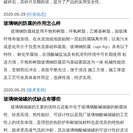
破碎后，其碎片呈颗粒状，提升了产品的采用安全性。
2020-05-29
[行业动态]
玻璃钢的防腐的作用怎么样
玻璃钢防腐就是用不饱和树脂，环氧树脂，乙烯基树脂，加玻璃
纤维布做加强。在水泥池或地面贴附一层起防腐隔离作用；以免污水
或是化学介子负责水泥基础和基面。玻璃钢防腐（upr-frp）具有以下
特性： 耐化学腐蚀，在强酸碱盐油及有机溶剂环境中可长期使用 粘
连力强，不饱和树脂玻璃钢防腐层与基础紧固连为一体 机械性能优
良，坚韧而抗冲击，表面平整光洁，便于清洗 施工方便，施工厚度
及工艺可依具体条件而定，选择性强，经济实用。
2020-05-25
[技术支持]
玻璃钢储罐的优缺点有哪些
玻璃钢储罐的主要的优特点还集中在于玻璃钢酸碱储罐的耐腐蚀
性、轻质高强、热性能好、可设计性以及我厂玻璃钢酸碱储罐的工艺
性上的优良体现，是理想的热防护和耐烧蚀材料也是优良的绝热材
料，能承受高速气流的冲刷，其次玻璃钢酸碱储罐的可设计性好灵活