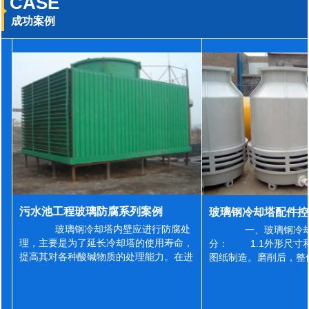
CASE
成功案例
污水池工程玻璃防腐系列案例
玻璃钢冷却塔内壁应进行防腐处
一、玻璃钢冷却
理，主要是为了延长冷却塔的使用寿命，
分： 1.1外形尺寸
提高其对各种酸碱物质的处理能力。在进
图纸制造。磨削后，整
行防腐施工之前，我们需要对玻璃钢冷却
误差为正负2mm，非
塔内壁进行如下处理: 1、除尘处理
差为正负4mm。风管
...
差&l...