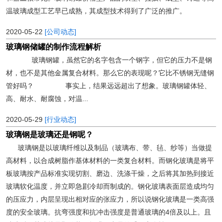
温玻璃成型工艺早已成熟，其成型技术得到了广泛的推广。
2020-05-22
[公司动态]
玻璃钢储罐的制作流程解析
玻璃钢罐，虽然它的名字包含一个钢字，但它的压力不是钢
材，也不是其他金属复合材料。那么它的表现呢？它比不锈钢无缝钢
管好吗？ 事实上，结果远远超出了想象。玻璃钢罐体轻、
高、耐水、耐腐蚀，对温...
2020-05-29
[行业动态]
玻璃钢是玻璃还是钢呢？
玻璃钢是以玻璃纤维以及制品（玻璃布、带、毡、纱等）当做提
高材料，以合成树脂作基体材料的一类复合材料。而钢化玻璃是将平
板玻璃按产品标准实现切割、磨边、洗涤干燥，之后将其加热到接近
玻璃软化温度，并立即急剧冷却而制成的。钢化玻璃表面层造成均匀
的压应力，内层呈现出相对应的张应力，所以说钢化玻璃是一类高强
度的安全玻璃。抗弯强度和抗冲击强度是普通玻璃的4倍及以上。且