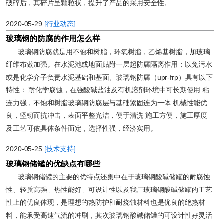
破碎后，其碎片呈颗粒状，提升了产品的采用安全性。
2020-05-29
[行业动态]
玻璃钢的防腐的作用怎么样
玻璃钢防腐就是用不饱和树脂，环氧树脂，乙烯基树脂，加玻璃
纤维布做加强。在水泥池或地面贴附一层起防腐隔离作用；以免污水
或是化学介子负责水泥基础和基面。玻璃钢防腐（upr-frp）具有以下
特性： 耐化学腐蚀，在强酸碱盐油及有机溶剂环境中可长期使用 粘
连力强，不饱和树脂玻璃钢防腐层与基础紧固连为一体 机械性能优
良，坚韧而抗冲击，表面平整光洁，便于清洗 施工方便，施工厚度
及工艺可依具体条件而定，选择性强，经济实用。
2020-05-25
[技术支持]
玻璃钢储罐的优缺点有哪些
玻璃钢储罐的主要的优特点还集中在于玻璃钢酸碱储罐的耐腐蚀
性、轻质高强、热性能好、可设计性以及我厂玻璃钢酸碱储罐的工艺
性上的优良体现，是理想的热防护和耐烧蚀材料也是优良的绝热材
料，能承受高速气流的冲刷，其次玻璃钢酸碱储罐的可设计性好灵活