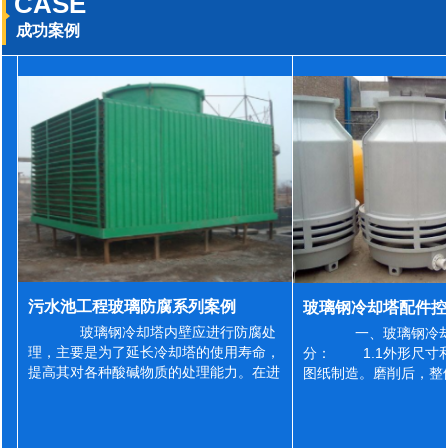
CASE
成功案例
污水池工程玻璃防腐系列案例
玻璃钢冷却塔内壁应进行防腐处
一、玻璃钢冷却
理，主要是为了延长冷却塔的使用寿命，
分： 1.1外形尺寸
提高其对各种酸碱物质的处理能力。在进
图纸制造。磨削后，整
行防腐施工之前，我们需要对玻璃钢冷却
误差为正负2mm，非
塔内壁进行如下处理: 1、除尘处理
差为正负4mm。风管
...
差&l...