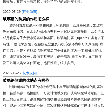
破碎后，其碎片呈颗粒状，提升了产品的采用安全性。
2020-05-29
[行业动态]
玻璃钢的防腐的作用怎么样
玻璃钢防腐就是用不饱和树脂，环氧树脂，乙烯基树脂，加玻璃
纤维布做加强。在水泥池或地面贴附一层起防腐隔离作用；以免污水
或是化学介子负责水泥基础和基面。玻璃钢防腐（upr-frp）具有以下
特性： 耐化学腐蚀，在强酸碱盐油及有机溶剂环境中可长期使用 粘
连力强，不饱和树脂玻璃钢防腐层与基础紧固连为一体 机械性能优
良，坚韧而抗冲击，表面平整光洁，便于清洗 施工方便，施工厚度
及工艺可依具体条件而定，选择性强，经济实用。
2020-05-25
[技术支持]
玻璃钢储罐的优缺点有哪些
玻璃钢储罐的主要的优特点还集中在于玻璃钢酸碱储罐的耐腐蚀
性、轻质高强、热性能好、可设计性以及我厂玻璃钢酸碱储罐的工艺
性上的优良体现，是理想的热防护和耐烧蚀材料也是优良的绝热材
料，能承受高速气流的冲刷，其次玻璃钢酸碱储罐的可设计性好灵活