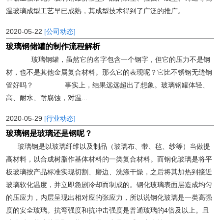
温玻璃成型工艺早已成熟，其成型技术得到了广泛的推广。
2020-05-22
[公司动态]
玻璃钢储罐的制作流程解析
玻璃钢罐，虽然它的名字包含一个钢字，但它的压力不是钢
材，也不是其他金属复合材料。那么它的表现呢？它比不锈钢无缝钢
管好吗？ 事实上，结果远远超出了想象。玻璃钢罐体轻、
高、耐水、耐腐蚀，对温...
2020-05-29
[行业动态]
玻璃钢是玻璃还是钢呢？
玻璃钢是以玻璃纤维以及制品（玻璃布、带、毡、纱等）当做提
高材料，以合成树脂作基体材料的一类复合材料。而钢化玻璃是将平
板玻璃按产品标准实现切割、磨边、洗涤干燥，之后将其加热到接近
玻璃软化温度，并立即急剧冷却而制成的。钢化玻璃表面层造成均匀
的压应力，内层呈现出相对应的张应力，所以说钢化玻璃是一类高强
度的安全玻璃。抗弯强度和抗冲击强度是普通玻璃的4倍及以上。且