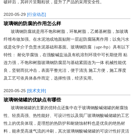
破碎后，其碎片呈颗粒状，提升了产品的采用安全性。
2020-05-29
[行业动态]
玻璃钢的防腐的作用怎么样
玻璃钢防腐就是用不饱和树脂，环氧树脂，乙烯基树脂，加玻璃
纤维布做加强。在水泥池或地面贴附一层起防腐隔离作用；以免污水
或是化学介子负责水泥基础和基面。玻璃钢防腐（upr-frp）具有以下
特性： 耐化学腐蚀，在强酸碱盐油及有机溶剂环境中可长期使用 粘
连力强，不饱和树脂玻璃钢防腐层与基础紧固连为一体 机械性能优
良，坚韧而抗冲击，表面平整光洁，便于清洗 施工方便，施工厚度
及工艺可依具体条件而定，选择性强，经济实用。
2020-05-25
[技术支持]
玻璃钢储罐的优缺点有哪些
玻璃钢储罐的主要的优特点还集中在于玻璃钢酸碱储罐的耐腐蚀
性、轻质高强、热性能好、可设计性以及我厂玻璃钢酸碱储罐的工艺
性上的优良体现，是理想的热防护和耐烧蚀材料也是优良的绝热材
料，能承受高速气流的冲刷，其次玻璃钢酸碱储罐的可设计性好灵活