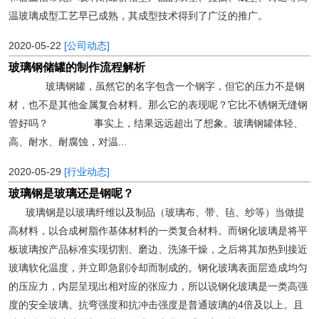
温玻璃成型工艺早已成熟，其成型技术得到了广泛的推广。
2020-05-22
[公司动态]
玻璃钢储罐的制作流程解析
玻璃钢罐，虽然它的名字包含一个钢字，但它的压力不是钢
材，也不是其他金属复合材料。那么它的表现呢？它比不锈钢无缝钢
管好吗？ 事实上，结果远远超出了想象。玻璃钢罐体轻、
高、耐水、耐腐蚀，对温...
2020-05-29
[行业动态]
玻璃钢是玻璃还是钢呢？
玻璃钢是以玻璃纤维以及制品（玻璃布、带、毡、纱等）当做提
高材料，以合成树脂作基体材料的一类复合材料。而钢化玻璃是将平
板玻璃按产品标准实现切割、磨边、洗涤干燥，之后将其加热到接近
玻璃软化温度，并立即急剧冷却而制成的。钢化玻璃表面层造成均匀
的压应力，内层呈现出相对应的张应力，所以说钢化玻璃是一类高强
度的安全玻璃。抗弯强度和抗冲击强度是普通玻璃的4倍及以上。且