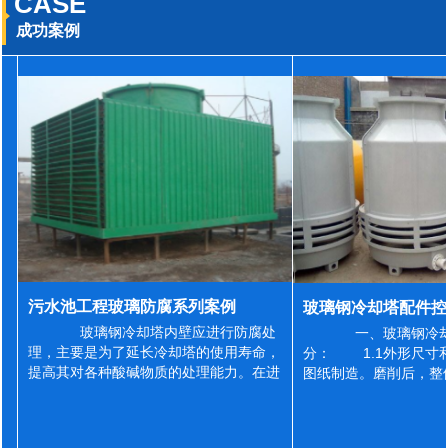
CASE
成功案例
污水池工程玻璃防腐系列案例
玻璃钢冷却塔内壁应进行防腐处
一、玻璃钢冷却
理，主要是为了延长冷却塔的使用寿命，
分： 1.1外形尺寸
提高其对各种酸碱物质的处理能力。在进
图纸制造。磨削后，整
行防腐施工之前，我们需要对玻璃钢冷却
误差为正负2mm，非
塔内壁进行如下处理: 1、除尘处理
差为正负4mm。风管
...
差&l...