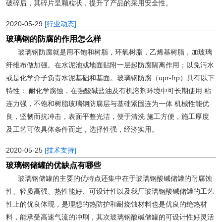
破碎后，其碎片呈颗粒状，提升了产品的采用安全性。
2020-05-29
[行业动态]
玻璃钢的防腐的作用怎么样
玻璃钢防腐就是用不饱和树脂，环氧树脂，乙烯基树脂，加玻璃
纤维布做加强。在水泥池或地面贴附一层起防腐隔离作用；以免污水
或是化学介子负责水泥基础和基面。玻璃钢防腐（upr-frp）具有以下
特性： 耐化学腐蚀，在强酸碱盐油及有机溶剂环境中可长期使用 粘
连力强，不饱和树脂玻璃钢防腐层与基础紧固连为一体 机械性能优
良，坚韧而抗冲击，表面平整光洁，便于清洗 施工方便，施工厚度
及工艺可依具体条件而定，选择性强，经济实用。
2020-05-25
[技术支持]
玻璃钢储罐的优缺点有哪些
玻璃钢储罐的主要的优特点还集中在于玻璃钢酸碱储罐的耐腐蚀
性、轻质高强、热性能好、可设计性以及我厂玻璃钢酸碱储罐的工艺
性上的优良体现，是理想的热防护和耐烧蚀材料也是优良的绝热材
料，能承受高速气流的冲刷，其次玻璃钢酸碱储罐的可设计性好灵活