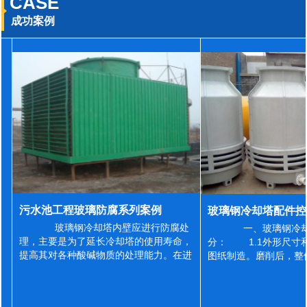
CASE
成功案例
污水池工程玻璃防腐系列案例
玻璃钢冷却塔内壁应进行防腐处
一、玻璃钢冷却
理，主要是为了延长冷却塔的使用寿命，
分： 1.1外形尺寸
提高其对各种酸碱物质的处理能力。在进
图纸制造。磨削后，整
行防腐施工之前，我们需要对玻璃钢冷却
误差为正负2mm，非
塔内壁进行如下处理: 1、除尘处理
差为正负4mm。风管
...
差&l...