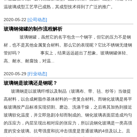
温玻璃成型工艺早已成熟，其成型技术得到了广泛的推广。
2020-05-22
[公司动态]
玻璃钢储罐的制作流程解析
玻璃钢罐，虽然它的名字包含一个钢字，但它的压力不是钢
材，也不是其他金属复合材料。那么它的表现呢？它比不锈钢无缝钢
管好吗？ 事实上，结果远远超出了想象。玻璃钢罐体轻、
高、耐水、耐腐蚀，对温...
2020-05-29
[行业动态]
玻璃钢是玻璃还是钢呢？
玻璃钢是以玻璃纤维以及制品（玻璃布、带、毡、纱等）当做提
高材料，以合成树脂作基体材料的一类复合材料。而钢化玻璃是将平
板玻璃按产品标准实现切割、磨边、洗涤干燥，之后将其加热到接近
玻璃软化温度，并立即急剧冷却而制成的。钢化玻璃表面层造成均匀
的压应力，内层呈现出相对应的张应力，所以说钢化玻璃是一类高强
度的安全玻璃。抗弯强度和抗冲击强度是普通玻璃的4倍及以上。且