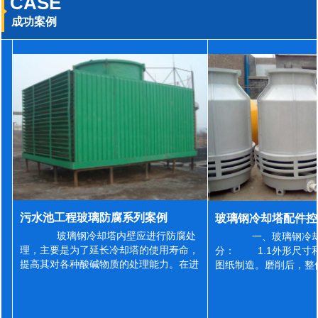
CASE
成功案例
污水池工程玻璃防腐系列案例
玻璃钢冷却塔内壁应进行防腐处
一、玻璃钢冷却
理，主要是为了延长冷却塔的使用寿命，
分： 1.1外形尺寸
提高其对各种酸碱物质的处理能力。在进
图纸制造。磨削后，整
行防腐施工之前，我们需要对玻璃钢冷却
误差为正负2mm，非
塔内壁进行如下处理: 1、除尘处理
差为正负4mm。风管
...
差&l...