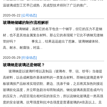
温玻璃成型工艺早已成熟，其成型技术得到了广泛的推广。
2020-05-22
[公司动态]
玻璃钢储罐的制作流程解析
玻璃钢罐，虽然它的名字包含一个钢字，但它的压力不是钢
材，也不是其他金属复合材料。那么它的表现呢？它比不锈钢无缝钢
管好吗？ 事实上，结果远远超出了想象。玻璃钢罐体轻、
高、耐水、耐腐蚀，对温...
2020-05-29
[行业动态]
玻璃钢是玻璃还是钢呢？
玻璃钢是以玻璃纤维以及制品（玻璃布、带、毡、纱等）当做提
高材料，以合成树脂作基体材料的一类复合材料。而钢化玻璃是将平
板玻璃按产品标准实现切割、磨边、洗涤干燥，之后将其加热到接近
玻璃软化温度，并立即急剧冷却而制成的。钢化玻璃表面层造成均匀
的压应力，内层呈现出相对应的张应力，所以说钢化玻璃是一类高强
度的安全玻璃。抗弯强度和抗冲击强度是普通玻璃的4倍及以上。且