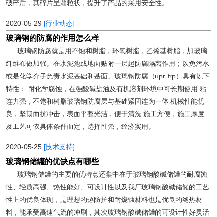
破碎后，其碎片呈颗粒状，提升了产品的采用安全性。
2020-05-29
[行业动态]
玻璃钢的防腐的作用怎么样
玻璃钢防腐就是用不饱和树脂，环氧树脂，乙烯基树脂，加玻璃
纤维布做加强。在水泥池或地面贴附一层起防腐隔离作用；以免污水
或是化学介子负责水泥基础和基面。玻璃钢防腐（upr-frp）具有以下
特性： 耐化学腐蚀，在强酸碱盐油及有机溶剂环境中可长期使用 粘
连力强，不饱和树脂玻璃钢防腐层与基础紧固连为一体 机械性能优
良，坚韧而抗冲击，表面平整光洁，便于清洗 施工方便，施工厚度
及工艺可依具体条件而定，选择性强，经济实用。
2020-05-25
[技术支持]
玻璃钢储罐的优缺点有哪些
玻璃钢储罐的主要的优特点还集中在于玻璃钢酸碱储罐的耐腐蚀
性、轻质高强、热性能好、可设计性以及我厂玻璃钢酸碱储罐的工艺
性上的优良体现，是理想的热防护和耐烧蚀材料也是优良的绝热材
料，能承受高速气流的冲刷，其次玻璃钢酸碱储罐的可设计性好灵活