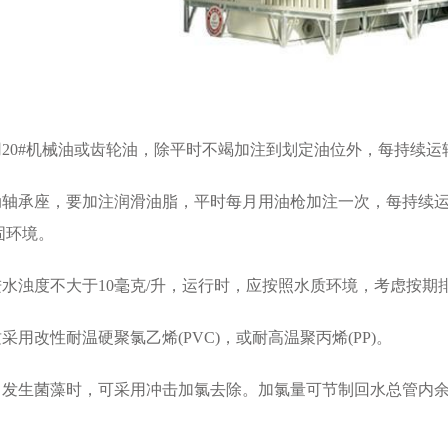
20#机械油或齿轮油，除平时不竭加注到划定油位外，每持续运
轴承座，要加注润滑油脂，平时每月用油枪加注一次，每持续运
固环境。
水浊度不大于10毫克/升，运行时，应按照水质环境，考虑按期
用改性耐温硬聚氯乙烯(PVC)，或耐高温聚丙烯(PP)。
生菌藻时，可采用冲击加氯去除。加氯量可节制回水总管内余氯为0