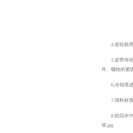
4.齿轮箱用
5.皮带传动
件、螺栓的紧
6.冷却塔进
7.填料材质采
8.轮回水中发
塔.jpg