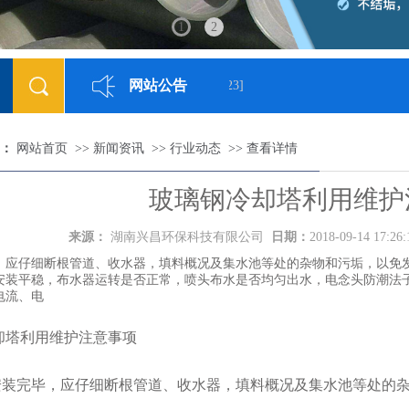
1
2
网站公告
网站已正式上线
[2018-05-23]
：
网站首页
>>
新闻资讯
>>
行业动态
>>
查看详情
玻璃钢冷却塔利用维护
来源：
湖南兴昌环保科技有限公司
日期：
2018-09-14 17:26
，应仔细断根管道、收水器，填料概况及集水池等处的杂物和污垢，以免
安装平稳，布水器运转是否正常，喷头布水是否均匀出水，电念头防潮法
电流、电
塔利用维护注意事项
装完毕，应仔细断根管道、收水器，填料概况及集水池等处的杂