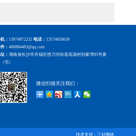
手机：
13974872232
电话：
13574850639
邮件：
406884483@qq.com
地址：
湖南省长沙市开福区捞刀河街道高源村刘家湾85号黄
勇（宅）
微信扫描关注我们：
技术支持：
三好网络