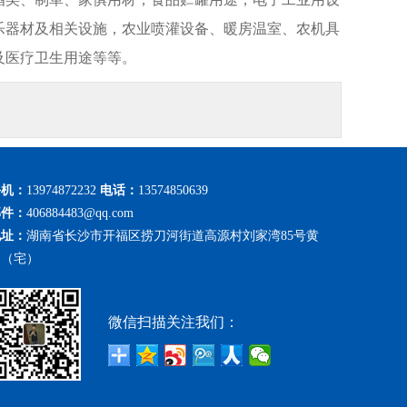
乐器材及相关设施，农业喷灌设备、暖房温室、农机具
及医疗卫生用途等等。
手机：
13974872232
电话：
13574850639
邮件：
406884483@qq.com
地址：
湖南省长沙市开福区捞刀河街道高源村刘家湾85号黄
勇（宅）
微信扫描关注我们：