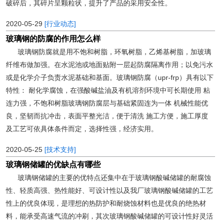
破碎后，其碎片呈颗粒状，提升了产品的采用安全性。
2020-05-29
[行业动态]
玻璃钢的防腐的作用怎么样
玻璃钢防腐就是用不饱和树脂，环氧树脂，乙烯基树脂，加玻璃
纤维布做加强。在水泥池或地面贴附一层起防腐隔离作用；以免污水
或是化学介子负责水泥基础和基面。玻璃钢防腐（upr-frp）具有以下
特性： 耐化学腐蚀，在强酸碱盐油及有机溶剂环境中可长期使用 粘
连力强，不饱和树脂玻璃钢防腐层与基础紧固连为一体 机械性能优
良，坚韧而抗冲击，表面平整光洁，便于清洗 施工方便，施工厚度
及工艺可依具体条件而定，选择性强，经济实用。
2020-05-25
[技术支持]
玻璃钢储罐的优缺点有哪些
玻璃钢储罐的主要的优特点还集中在于玻璃钢酸碱储罐的耐腐蚀
性、轻质高强、热性能好、可设计性以及我厂玻璃钢酸碱储罐的工艺
性上的优良体现，是理想的热防护和耐烧蚀材料也是优良的绝热材
料，能承受高速气流的冲刷，其次玻璃钢酸碱储罐的可设计性好灵活