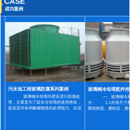
CASE
成功案例
污水池工程玻璃防腐系列案例
玻璃钢冷却塔内壁应进行防腐处
一、玻璃钢冷却
理，主要是为了延长冷却塔的使用寿命，
分： 1.1外形尺寸
提高其对各种酸碱物质的处理能力。在进
图纸制造。磨削后，整
行防腐施工之前，我们需要对玻璃钢冷却
误差为正负2mm，非
塔内壁进行如下处理: 1、除尘处理
差为正负4mm。风管
...
差&l...