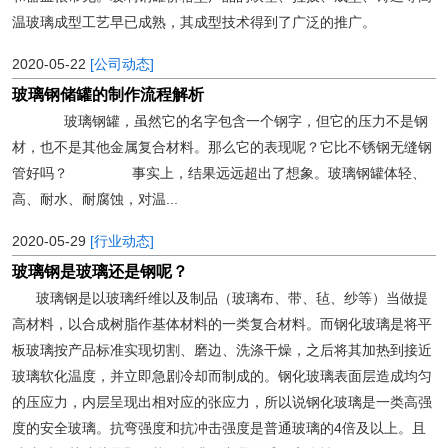
温玻璃成型工艺早已成熟，其成型技术得到了广泛的推广。
2020-05-22
[公司动态]
玻璃钢储罐的制作流程解析
玻璃钢罐，虽然它的名字包含一个钢字，但它的压力不是钢
材，也不是其他金属复合材料。那么它的表现呢？它比不锈钢无缝钢
管好吗？ 事实上，结果远远超出了想象。玻璃钢罐体轻、
高、耐水、耐腐蚀，对温...
2020-05-29
[行业动态]
玻璃钢是玻璃还是钢呢？
玻璃钢是以玻璃纤维以及制品（玻璃布、带、毡、纱等）当做提
高材料，以合成树脂作基体材料的一类复合材料。而钢化玻璃是将平
板玻璃按产品标准实现切割、磨边、洗涤干燥，之后将其加热到接近
玻璃软化温度，并立即急剧冷却而制成的。钢化玻璃表面层造成均匀
的压应力，内层呈现出相对应的张应力，所以说钢化玻璃是一类高强
度的安全玻璃。抗弯强度和抗冲击强度是普通玻璃的4倍及以上。且