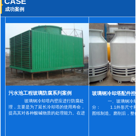
CASE
成功案例
污水池工程玻璃防腐系列案例
玻璃钢冷却塔内壁应进行防腐处
一、玻璃钢冷却
理，主要是为了延长冷却塔的使用寿命，
分： 1.1外形尺寸
提高其对各种酸碱物质的处理能力。在进
图纸制造。磨削后，整
行防腐施工之前，我们需要对玻璃钢冷却
误差为正负2mm，非
塔内壁进行如下处理: 1、除尘处理
差为正负4mm。风管
...
差&l...