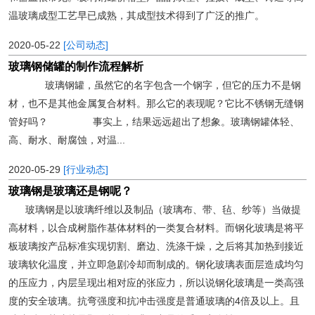
温玻璃成型工艺早已成熟，其成型技术得到了广泛的推广。
2020-05-22
[公司动态]
玻璃钢储罐的制作流程解析
玻璃钢罐，虽然它的名字包含一个钢字，但它的压力不是钢
材，也不是其他金属复合材料。那么它的表现呢？它比不锈钢无缝钢
管好吗？ 事实上，结果远远超出了想象。玻璃钢罐体轻、
高、耐水、耐腐蚀，对温...
2020-05-29
[行业动态]
玻璃钢是玻璃还是钢呢？
玻璃钢是以玻璃纤维以及制品（玻璃布、带、毡、纱等）当做提
高材料，以合成树脂作基体材料的一类复合材料。而钢化玻璃是将平
板玻璃按产品标准实现切割、磨边、洗涤干燥，之后将其加热到接近
玻璃软化温度，并立即急剧冷却而制成的。钢化玻璃表面层造成均匀
的压应力，内层呈现出相对应的张应力，所以说钢化玻璃是一类高强
度的安全玻璃。抗弯强度和抗冲击强度是普通玻璃的4倍及以上。且