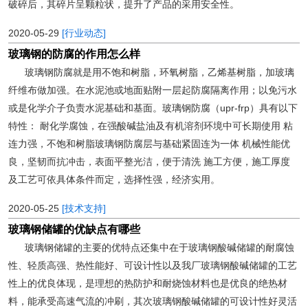
破碎后，其碎片呈颗粒状，提升了产品的采用安全性。
2020-05-29
[行业动态]
玻璃钢的防腐的作用怎么样
玻璃钢防腐就是用不饱和树脂，环氧树脂，乙烯基树脂，加玻璃
纤维布做加强。在水泥池或地面贴附一层起防腐隔离作用；以免污水
或是化学介子负责水泥基础和基面。玻璃钢防腐（upr-frp）具有以下
特性： 耐化学腐蚀，在强酸碱盐油及有机溶剂环境中可长期使用 粘
连力强，不饱和树脂玻璃钢防腐层与基础紧固连为一体 机械性能优
良，坚韧而抗冲击，表面平整光洁，便于清洗 施工方便，施工厚度
及工艺可依具体条件而定，选择性强，经济实用。
2020-05-25
[技术支持]
玻璃钢储罐的优缺点有哪些
玻璃钢储罐的主要的优特点还集中在于玻璃钢酸碱储罐的耐腐蚀
性、轻质高强、热性能好、可设计性以及我厂玻璃钢酸碱储罐的工艺
性上的优良体现，是理想的热防护和耐烧蚀材料也是优良的绝热材
料，能承受高速气流的冲刷，其次玻璃钢酸碱储罐的可设计性好灵活