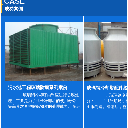
CASE
成功案例
污水池工程玻璃防腐系列案例
玻璃钢冷却塔内壁应进行防腐处
一、玻璃钢冷却
理，主要是为了延长冷却塔的使用寿命，
分： 1.1外形尺寸
提高其对各种酸碱物质的处理能力。在进
图纸制造。磨削后，整
行防腐施工之前，我们需要对玻璃钢冷却
误差为正负2mm，非
塔内壁进行如下处理: 1、除尘处理
差为正负4mm。风管
...
差&l...