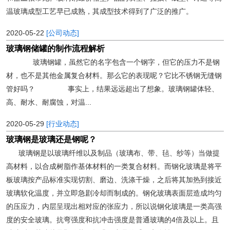
温玻璃成型工艺早已成熟，其成型技术得到了广泛的推广。
2020-05-22
[公司动态]
玻璃钢储罐的制作流程解析
玻璃钢罐，虽然它的名字包含一个钢字，但它的压力不是钢
材，也不是其他金属复合材料。那么它的表现呢？它比不锈钢无缝钢
管好吗？ 事实上，结果远远超出了想象。玻璃钢罐体轻、
高、耐水、耐腐蚀，对温...
2020-05-29
[行业动态]
玻璃钢是玻璃还是钢呢？
玻璃钢是以玻璃纤维以及制品（玻璃布、带、毡、纱等）当做提
高材料，以合成树脂作基体材料的一类复合材料。而钢化玻璃是将平
板玻璃按产品标准实现切割、磨边、洗涤干燥，之后将其加热到接近
玻璃软化温度，并立即急剧冷却而制成的。钢化玻璃表面层造成均匀
的压应力，内层呈现出相对应的张应力，所以说钢化玻璃是一类高强
度的安全玻璃。抗弯强度和抗冲击强度是普通玻璃的4倍及以上。且