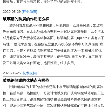
破碎后，其碎片呈颗粒状，提升了产品的采用安全性。
2020-05-29
[行业动态]
玻璃钢的防腐的作用怎么样
玻璃钢防腐就是用不饱和树脂，环氧树脂，乙烯基树脂，加玻璃
纤维布做加强。在水泥池或地面贴附一层起防腐隔离作用；以免污水
或是化学介子负责水泥基础和基面。玻璃钢防腐（upr-frp）具有以下
特性： 耐化学腐蚀，在强酸碱盐油及有机溶剂环境中可长期使用 粘
连力强，不饱和树脂玻璃钢防腐层与基础紧固连为一体 机械性能优
良，坚韧而抗冲击，表面平整光洁，便于清洗 施工方便，施工厚度
及工艺可依具体条件而定，选择性强，经济实用。
2020-05-25
[技术支持]
玻璃钢储罐的优缺点有哪些
玻璃钢储罐的主要的优特点还集中在于玻璃钢酸碱储罐的耐腐蚀
性、轻质高强、热性能好、可设计性以及我厂玻璃钢酸碱储罐的工艺
性上的优良体现，是理想的热防护和耐烧蚀材料也是优良的绝热材
料，能承受高速气流的冲刷，其次玻璃钢酸碱储罐的可设计性好灵活