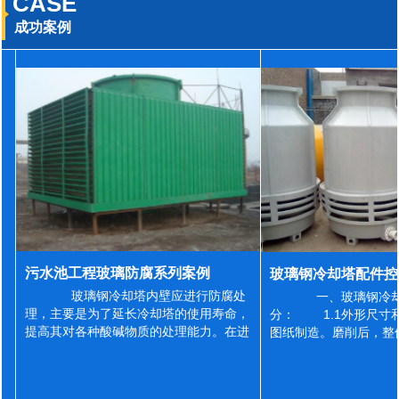
CASE
成功案例
污水池工程玻璃防腐系列案例
玻璃钢冷却塔内壁应进行防腐处
一、玻璃钢冷却
理，主要是为了延长冷却塔的使用寿命，
分： 1.1外形尺寸
提高其对各种酸碱物质的处理能力。在进
图纸制造。磨削后，整
行防腐施工之前，我们需要对玻璃钢冷却
误差为正负2mm，非
塔内壁进行如下处理: 1、除尘处理
差为正负4mm。风管
...
差&l...