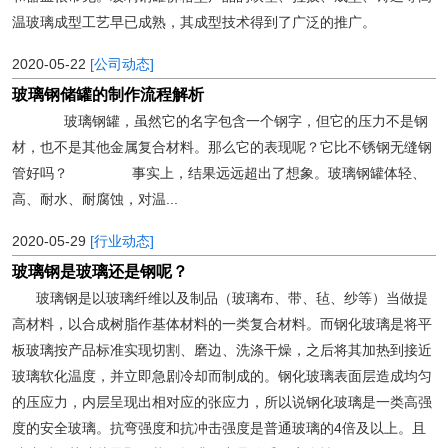
温玻璃成型工艺早已成熟，其成型技术得到了广泛的推广。
2020-05-22
[公司动态]
玻璃钢储罐的制作流程解析
玻璃钢罐，虽然它的名字包含一个钢字，但它的压力不是钢
材，也不是其他金属复合材料。那么它的表现呢？它比不锈钢无缝钢
管好吗？ 事实上，结果远远超出了想象。玻璃钢罐体轻、
高、耐水、耐腐蚀，对温...
2020-05-29
[行业动态]
玻璃钢是玻璃还是钢呢？
玻璃钢是以玻璃纤维以及制品（玻璃布、带、毡、纱等）当做提
高材料，以合成树脂作基体材料的一类复合材料。而钢化玻璃是将平
板玻璃按产品标准实现切割、磨边、洗涤干燥，之后将其加热到接近
玻璃软化温度，并立即急剧冷却而制成的。钢化玻璃表面层造成均匀
的压应力，内层呈现出相对应的张应力，所以说钢化玻璃是一类高强
度的安全玻璃。抗弯强度和抗冲击强度是普通玻璃的4倍及以上。且