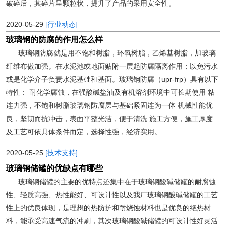
破碎后，其碎片呈颗粒状，提升了产品的采用安全性。
2020-05-29
[行业动态]
玻璃钢的防腐的作用怎么样
玻璃钢防腐就是用不饱和树脂，环氧树脂，乙烯基树脂，加玻璃
纤维布做加强。在水泥池或地面贴附一层起防腐隔离作用；以免污水
或是化学介子负责水泥基础和基面。玻璃钢防腐（upr-frp）具有以下
特性： 耐化学腐蚀，在强酸碱盐油及有机溶剂环境中可长期使用 粘
连力强，不饱和树脂玻璃钢防腐层与基础紧固连为一体 机械性能优
良，坚韧而抗冲击，表面平整光洁，便于清洗 施工方便，施工厚度
及工艺可依具体条件而定，选择性强，经济实用。
2020-05-25
[技术支持]
玻璃钢储罐的优缺点有哪些
玻璃钢储罐的主要的优特点还集中在于玻璃钢酸碱储罐的耐腐蚀
性、轻质高强、热性能好、可设计性以及我厂玻璃钢酸碱储罐的工艺
性上的优良体现，是理想的热防护和耐烧蚀材料也是优良的绝热材
料，能承受高速气流的冲刷，其次玻璃钢酸碱储罐的可设计性好灵活