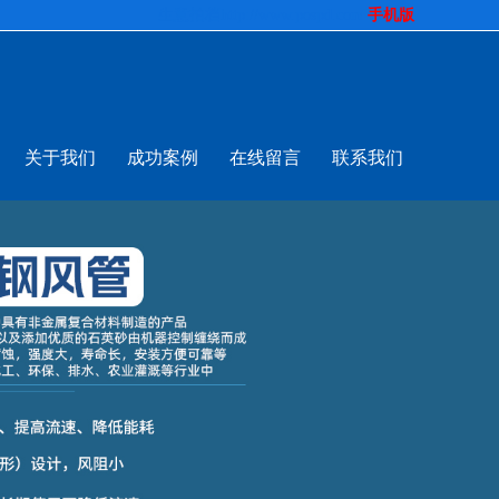
生意拍档
http://www.pospd.com
手机版
关于我们
成功案例
在线留言
联系我们