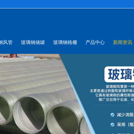
钢风管
玻璃钢储罐
玻璃钢格栅
产品中心
新闻资讯