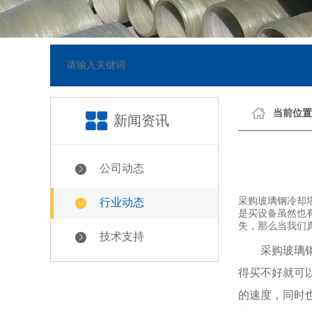
]
网站已正式上线
[2018-05
当前位置
新闻资讯
公司动态
采购玻璃钢冷却
行业动态
是买设备虽然也
失，那么当我们
技术支持
采购
玻璃
得买不好就可
的速度，同时