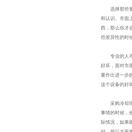
选择那些更专
和认识。市面
西，那么你才
些差异性的时
专业的人不仅
好坏，面对市
量作出进一步
这个设备的好
采购冷却塔的
事情的时候，
际情况，如果
好，所以大家