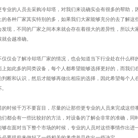
业的人员去采购冷却塔，对我们来说确实会有很多的帮助，因
上的各种厂家其实特别的多，如果我们大家能够充分的去了解这
会发现，不同的厂家之间本来就会存在着很大的差异性，所以大
候就会越准确。
仅会了解冷却塔厂家的情况，也会知道当下行业处在什么样的
面上如此多的同类设备，每个人都希望能够选择更好的，而我们
的判断和认识，然后才能够再做出相应的选择，因此希望每个人
坏。
时候千万不要盲目，尽量的让那些更专业的人员来完成这些事
他们都会有一些比较好的方法，对设备的了解会非常的准确，同
能够在面对当下整个市场的时候，专业的人员对这些事情作出进
务必要提前来做好了一些相关的考虑并且作出一些决定。