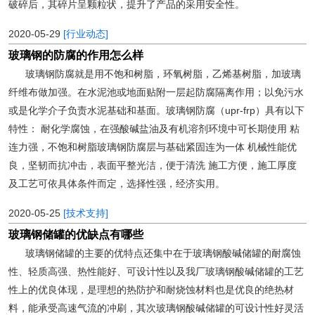
破碎后，其碎片呈颗粒状，提升了产品的采用安全性。
2020-05-29
[行业动态]
玻璃钢的防腐的作用怎么样
玻璃钢防腐就是用不饱和树脂，环氧树脂，乙烯基树脂，加玻璃
纤维布做加强。在水泥池或地面贴附一层起防腐隔离作用；以免污水
或是化学介子负责水泥基础和基面。玻璃钢防腐（upr-frp）具有以下
特性： 耐化学腐蚀，在强酸碱盐油及有机溶剂环境中可长期使用 粘
连力强，不饱和树脂玻璃钢防腐层与基础紧固连为一体 机械性能优
良，坚韧而抗冲击，表面平整光洁，便于清洗 施工方便，施工厚度
及工艺可依具体条件而定，选择性强，经济实用。
2020-05-25
[技术支持]
玻璃钢储罐的优缺点有哪些
玻璃钢储罐的主要的优特点还集中在于玻璃钢酸碱储罐的耐腐蚀
性、轻质高强、热性能好、可设计性以及我厂玻璃钢酸碱储罐的工艺
性上的优良体现，是理想的热防护和耐烧蚀材料也是优良的绝热材
料，能承受高速气流的冲刷，其次玻璃钢酸碱储罐的可设计性好灵活