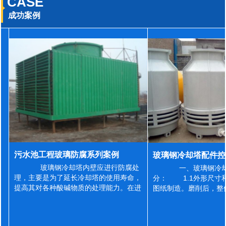
CASE
成功案例
污水池工程玻璃防腐系列案例
玻璃钢冷却塔内壁应进行防腐处
一、玻璃钢冷却
理，主要是为了延长冷却塔的使用寿命，
分： 1.1外形尺寸
提高其对各种酸碱物质的处理能力。在进
图纸制造。磨削后，整
行防腐施工之前，我们需要对玻璃钢冷却
误差为正负2mm，非
塔内壁进行如下处理: 1、除尘处理
差为正负4mm。风管
...
差&l...