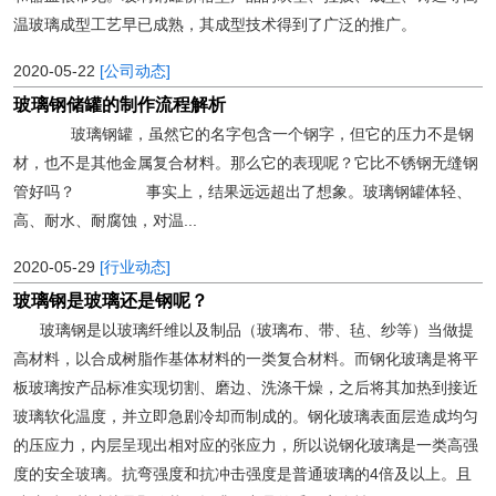
温玻璃成型工艺早已成熟，其成型技术得到了广泛的推广。
2020-05-22
[公司动态]
玻璃钢储罐的制作流程解析
玻璃钢罐，虽然它的名字包含一个钢字，但它的压力不是钢
材，也不是其他金属复合材料。那么它的表现呢？它比不锈钢无缝钢
管好吗？ 事实上，结果远远超出了想象。玻璃钢罐体轻、
高、耐水、耐腐蚀，对温...
2020-05-29
[行业动态]
玻璃钢是玻璃还是钢呢？
玻璃钢是以玻璃纤维以及制品（玻璃布、带、毡、纱等）当做提
高材料，以合成树脂作基体材料的一类复合材料。而钢化玻璃是将平
板玻璃按产品标准实现切割、磨边、洗涤干燥，之后将其加热到接近
玻璃软化温度，并立即急剧冷却而制成的。钢化玻璃表面层造成均匀
的压应力，内层呈现出相对应的张应力，所以说钢化玻璃是一类高强
度的安全玻璃。抗弯强度和抗冲击强度是普通玻璃的4倍及以上。且