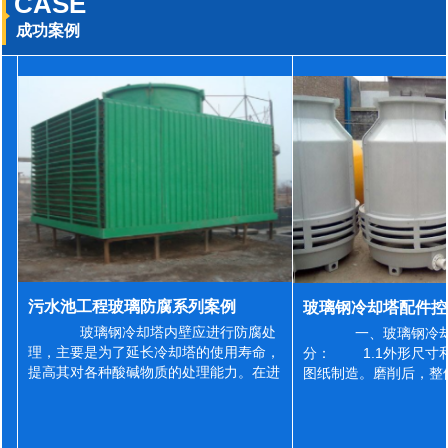
CASE
成功案例
污水池工程玻璃防腐系列案例
玻璃钢冷却塔内壁应进行防腐处
一、玻璃钢冷却
理，主要是为了延长冷却塔的使用寿命，
分： 1.1外形尺寸
提高其对各种酸碱物质的处理能力。在进
图纸制造。磨削后，整
行防腐施工之前，我们需要对玻璃钢冷却
误差为正负2mm，非
塔内壁进行如下处理: 1、除尘处理
差为正负4mm。风管
...
差&l...