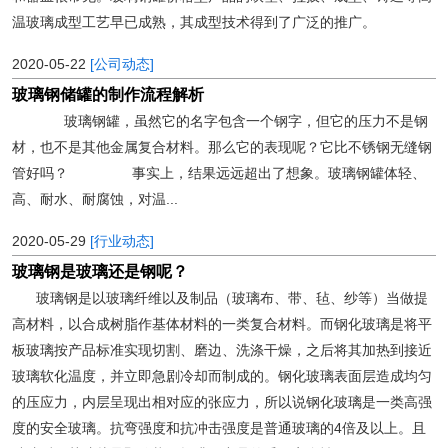
温玻璃成型工艺早已成熟，其成型技术得到了广泛的推广。
2020-05-22
[公司动态]
玻璃钢储罐的制作流程解析
玻璃钢罐，虽然它的名字包含一个钢字，但它的压力不是钢
材，也不是其他金属复合材料。那么它的表现呢？它比不锈钢无缝钢
管好吗？ 事实上，结果远远超出了想象。玻璃钢罐体轻、
高、耐水、耐腐蚀，对温...
2020-05-29
[行业动态]
玻璃钢是玻璃还是钢呢？
玻璃钢是以玻璃纤维以及制品（玻璃布、带、毡、纱等）当做提
高材料，以合成树脂作基体材料的一类复合材料。而钢化玻璃是将平
板玻璃按产品标准实现切割、磨边、洗涤干燥，之后将其加热到接近
玻璃软化温度，并立即急剧冷却而制成的。钢化玻璃表面层造成均匀
的压应力，内层呈现出相对应的张应力，所以说钢化玻璃是一类高强
度的安全玻璃。抗弯强度和抗冲击强度是普通玻璃的4倍及以上。且