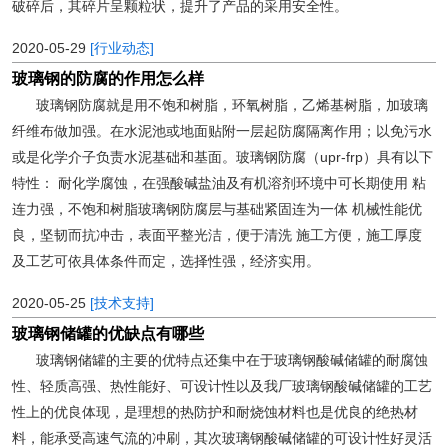
破碎后，其碎片呈颗粒状，提升了产品的采用安全性。
2020-05-29
[行业动态]
玻璃钢的防腐的作用怎么样
玻璃钢防腐就是用不饱和树脂，环氧树脂，乙烯基树脂，加玻璃
纤维布做加强。在水泥池或地面贴附一层起防腐隔离作用；以免污水
或是化学介子负责水泥基础和基面。玻璃钢防腐（upr-frp）具有以下
特性： 耐化学腐蚀，在强酸碱盐油及有机溶剂环境中可长期使用 粘
连力强，不饱和树脂玻璃钢防腐层与基础紧固连为一体 机械性能优
良，坚韧而抗冲击，表面平整光洁，便于清洗 施工方便，施工厚度
及工艺可依具体条件而定，选择性强，经济实用。
2020-05-25
[技术支持]
玻璃钢储罐的优缺点有哪些
玻璃钢储罐的主要的优特点还集中在于玻璃钢酸碱储罐的耐腐蚀
性、轻质高强、热性能好、可设计性以及我厂玻璃钢酸碱储罐的工艺
性上的优良体现，是理想的热防护和耐烧蚀材料也是优良的绝热材
料，能承受高速气流的冲刷，其次玻璃钢酸碱储罐的可设计性好灵活