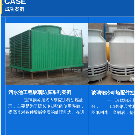
CASE
成功案例
污水池工程玻璃防腐系列案例
玻璃钢冷却塔内壁应进行防腐处
一、玻璃钢冷却
理，主要是为了延长冷却塔的使用寿命，
分： 1.1外形尺寸
提高其对各种酸碱物质的处理能力。在进
图纸制造。磨削后，整
行防腐施工之前，我们需要对玻璃钢冷却
误差为正负2mm，非
塔内壁进行如下处理: 1、除尘处理
差为正负4mm。风管
...
差&l...