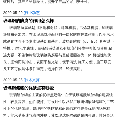
破碎后，其碎片呈颗粒状，提升了产品的采用安全性。
2020-05-29
[行业动态]
玻璃钢的防腐的作用怎么样
玻璃钢防腐就是用不饱和树脂，环氧树脂，乙烯基树脂，加玻璃
纤维布做加强。在水泥池或地面贴附一层起防腐隔离作用；以免污水
或是化学介子负责水泥基础和基面。玻璃钢防腐（upr-frp）具有以下
特性： 耐化学腐蚀，在强酸碱盐油及有机溶剂环境中可长期使用 粘
连力强，不饱和树脂玻璃钢防腐层与基础紧固连为一体 机械性能优
良，坚韧而抗冲击，表面平整光洁，便于清洗 施工方便，施工厚度
及工艺可依具体条件而定，选择性强，经济实用。
2020-05-25
[技术支持]
玻璃钢储罐的优缺点有哪些
玻璃钢储罐的主要的优特点还集中在于玻璃钢酸碱储罐的耐腐蚀
性、轻质高强、热性能好、可设计性以及我厂玻璃钢酸碱储罐的工艺
性上的优良体现，是理想的热防护和耐烧蚀材料也是优良的绝热材
料，能承受高速气流的冲刷，其次玻璃钢酸碱储罐的可设计性好灵活