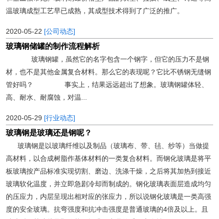
温玻璃成型工艺早已成熟，其成型技术得到了广泛的推广。
2020-05-22
[公司动态]
玻璃钢储罐的制作流程解析
玻璃钢罐，虽然它的名字包含一个钢字，但它的压力不是钢
材，也不是其他金属复合材料。那么它的表现呢？它比不锈钢无缝钢
管好吗？ 事实上，结果远远超出了想象。玻璃钢罐体轻、
高、耐水、耐腐蚀，对温...
2020-05-29
[行业动态]
玻璃钢是玻璃还是钢呢？
玻璃钢是以玻璃纤维以及制品（玻璃布、带、毡、纱等）当做提
高材料，以合成树脂作基体材料的一类复合材料。而钢化玻璃是将平
板玻璃按产品标准实现切割、磨边、洗涤干燥，之后将其加热到接近
玻璃软化温度，并立即急剧冷却而制成的。钢化玻璃表面层造成均匀
的压应力，内层呈现出相对应的张应力，所以说钢化玻璃是一类高强
度的安全玻璃。抗弯强度和抗冲击强度是普通玻璃的4倍及以上。且