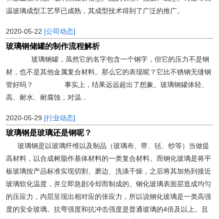
温玻璃成型工艺早已成熟，其成型技术得到了广泛的推广。
2020-05-22
[公司动态]
玻璃钢储罐的制作流程解析
玻璃钢罐，虽然它的名字包含一个钢字，但它的压力不是钢
材，也不是其他金属复合材料。那么它的表现呢？它比不锈钢无缝钢
管好吗？ 事实上，结果远远超出了想象。玻璃钢罐体轻、
高、耐水、耐腐蚀，对温...
2020-05-29
[行业动态]
玻璃钢是玻璃还是钢呢？
玻璃钢是以玻璃纤维以及制品（玻璃布、带、毡、纱等）当做提
高材料，以合成树脂作基体材料的一类复合材料。而钢化玻璃是将平
板玻璃按产品标准实现切割、磨边、洗涤干燥，之后将其加热到接近
玻璃软化温度，并立即急剧冷却而制成的。钢化玻璃表面层造成均匀
的压应力，内层呈现出相对应的张应力，所以说钢化玻璃是一类高强
度的安全玻璃。抗弯强度和抗冲击强度是普通玻璃的4倍及以上。且