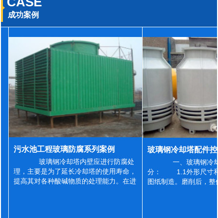
CASE
成功案例
污水池工程玻璃防腐系列案例
玻璃钢冷却塔内壁应进行防腐处
一、玻璃钢冷却
理，主要是为了延长冷却塔的使用寿命，
分： 1.1外形尺寸
提高其对各种酸碱物质的处理能力。在进
图纸制造。磨削后，整
行防腐施工之前，我们需要对玻璃钢冷却
误差为正负2mm，非
塔内壁进行如下处理: 1、除尘处理
差为正负4mm。风管
...
差&l...