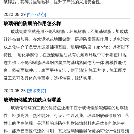
破碎后，其碎片呈颗粒状，提升了产品的采用安全性。
2020-05-29
[行业动态]
玻璃钢的防腐的作用怎么样
玻璃钢防腐就是用不饱和树脂，环氧树脂，乙烯基树脂，加玻璃
纤维布做加强。在水泥池或地面贴附一层起防腐隔离作用；以免污水
或是化学介子负责水泥基础和基面。玻璃钢防腐（upr-frp）具有以下
特性： 耐化学腐蚀，在强酸碱盐油及有机溶剂环境中可长期使用 粘
连力强，不饱和树脂玻璃钢防腐层与基础紧固连为一体 机械性能优
良，坚韧而抗冲击，表面平整光洁，便于清洗 施工方便，施工厚度
及工艺可依具体条件而定，选择性强，经济实用。
2020-05-25
[技术支持]
玻璃钢储罐的优缺点有哪些
玻璃钢储罐的主要的优特点还集中在于玻璃钢酸碱储罐的耐腐蚀
性、轻质高强、热性能好、可设计性以及我厂玻璃钢酸碱储罐的工艺
性上的优良体现，是理想的热防护和耐烧蚀材料也是优良的绝热材
料，能承受高速气流的冲刷，其次玻璃钢酸碱储罐的可设计性好灵活