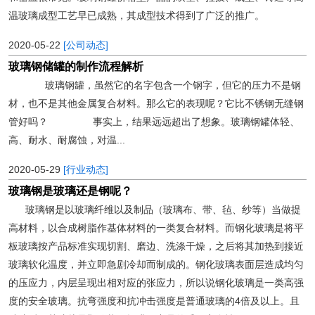
温玻璃成型工艺早已成熟，其成型技术得到了广泛的推广。
2020-05-22
[公司动态]
玻璃钢储罐的制作流程解析
玻璃钢罐，虽然它的名字包含一个钢字，但它的压力不是钢
材，也不是其他金属复合材料。那么它的表现呢？它比不锈钢无缝钢
管好吗？ 事实上，结果远远超出了想象。玻璃钢罐体轻、
高、耐水、耐腐蚀，对温...
2020-05-29
[行业动态]
玻璃钢是玻璃还是钢呢？
玻璃钢是以玻璃纤维以及制品（玻璃布、带、毡、纱等）当做提
高材料，以合成树脂作基体材料的一类复合材料。而钢化玻璃是将平
板玻璃按产品标准实现切割、磨边、洗涤干燥，之后将其加热到接近
玻璃软化温度，并立即急剧冷却而制成的。钢化玻璃表面层造成均匀
的压应力，内层呈现出相对应的张应力，所以说钢化玻璃是一类高强
度的安全玻璃。抗弯强度和抗冲击强度是普通玻璃的4倍及以上。且