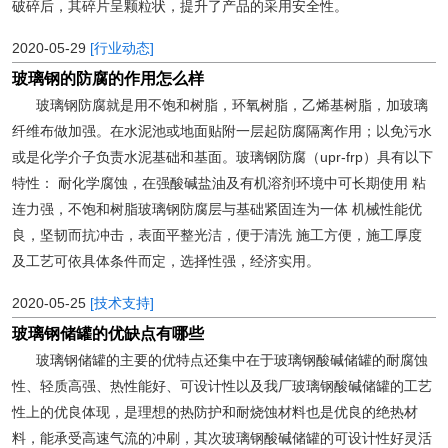
破碎后，其碎片呈颗粒状，提升了产品的采用安全性。
2020-05-29
[行业动态]
玻璃钢的防腐的作用怎么样
玻璃钢防腐就是用不饱和树脂，环氧树脂，乙烯基树脂，加玻璃
纤维布做加强。在水泥池或地面贴附一层起防腐隔离作用；以免污水
或是化学介子负责水泥基础和基面。玻璃钢防腐（upr-frp）具有以下
特性： 耐化学腐蚀，在强酸碱盐油及有机溶剂环境中可长期使用 粘
连力强，不饱和树脂玻璃钢防腐层与基础紧固连为一体 机械性能优
良，坚韧而抗冲击，表面平整光洁，便于清洗 施工方便，施工厚度
及工艺可依具体条件而定，选择性强，经济实用。
2020-05-25
[技术支持]
玻璃钢储罐的优缺点有哪些
玻璃钢储罐的主要的优特点还集中在于玻璃钢酸碱储罐的耐腐蚀
性、轻质高强、热性能好、可设计性以及我厂玻璃钢酸碱储罐的工艺
性上的优良体现，是理想的热防护和耐烧蚀材料也是优良的绝热材
料，能承受高速气流的冲刷，其次玻璃钢酸碱储罐的可设计性好灵活