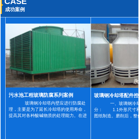
CASE
成功案例
污水池工程玻璃防腐系列案例
玻璃钢冷却塔内壁应进行防腐处
一、玻璃钢冷却
理，主要是为了延长冷却塔的使用寿命，
分： 1.1外形尺寸
提高其对各种酸碱物质的处理能力。在进
图纸制造。磨削后，整
行防腐施工之前，我们需要对玻璃钢冷却
误差为正负2mm，非
塔内壁进行如下处理: 1、除尘处理
差为正负4mm。风管
...
差&l...