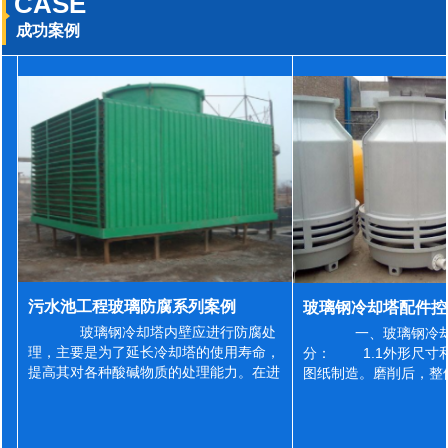
CASE
成功案例
污水池工程玻璃防腐系列案例
玻璃钢冷却塔内壁应进行防腐处
一、玻璃钢冷却
理，主要是为了延长冷却塔的使用寿命，
分： 1.1外形尺寸
提高其对各种酸碱物质的处理能力。在进
图纸制造。磨削后，整
行防腐施工之前，我们需要对玻璃钢冷却
误差为正负2mm，非
塔内壁进行如下处理: 1、除尘处理
差为正负4mm。风管
...
差&l...