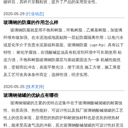
破碎后，其碎片呈颗粒状，提升了产品的采用安全性。
2020-05-29
[行业动态]
玻璃钢的防腐的作用怎么样
玻璃钢防腐就是用不饱和树脂，环氧树脂，乙烯基树脂，加玻璃
纤维布做加强。在水泥池或地面贴附一层起防腐隔离作用；以免污水
或是化学介子负责水泥基础和基面。玻璃钢防腐（upr-frp）具有以下
特性： 耐化学腐蚀，在强酸碱盐油及有机溶剂环境中可长期使用 粘
连力强，不饱和树脂玻璃钢防腐层与基础紧固连为一体 机械性能优
良，坚韧而抗冲击，表面平整光洁，便于清洗 施工方便，施工厚度
及工艺可依具体条件而定，选择性强，经济实用。
2020-05-25
[技术支持]
玻璃钢储罐的优缺点有哪些
玻璃钢储罐的主要的优特点还集中在于玻璃钢酸碱储罐的耐腐蚀
性、轻质高强、热性能好、可设计性以及我厂玻璃钢酸碱储罐的工艺
性上的优良体现，是理想的热防护和耐烧蚀材料也是优良的绝热材
料，能承受高速气流的冲刷，其次玻璃钢酸碱储罐的可设计性好灵活