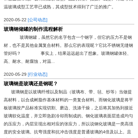
温玻璃成型工艺早已成熟，其成型技术得到了广泛的推广。
2020-05-22
[公司动态]
玻璃钢储罐的制作流程解析
玻璃钢罐，虽然它的名字包含一个钢字，但它的压力不是钢
材，也不是其他金属复合材料。那么它的表现呢？它比不锈钢无缝钢
管好吗？ 事实上，结果远远超出了想象。玻璃钢罐体轻、
高、耐水、耐腐蚀，对温...
2020-05-29
[行业动态]
玻璃钢是玻璃还是钢呢？
玻璃钢是以玻璃纤维以及制品（玻璃布、带、毡、纱等）当做提
高材料，以合成树脂作基体材料的一类复合材料。而钢化玻璃是将平
板玻璃按产品标准实现切割、磨边、洗涤干燥，之后将其加热到接近
玻璃软化温度，并立即急剧冷却而制成的。钢化玻璃表面层造成均匀
的压应力，内层呈现出相对应的张应力，所以说钢化玻璃是一类高强
度的安全玻璃。抗弯强度和抗冲击强度是普通玻璃的4倍及以上。且