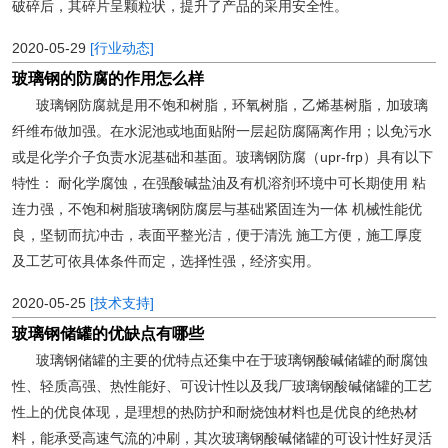
破碎后，其碎片呈颗粒状，提升了产品的采用安全性。
2020-05-29
[行业动态]
玻璃钢的防腐的作用怎么样
玻璃钢防腐就是用不饱和树脂，环氧树脂，乙烯基树脂，加玻璃
纤维布做加强。在水泥池或地面贴附一层起防腐隔离作用；以免污水
或是化学介子负责水泥基础和基面。玻璃钢防腐（upr-frp）具有以下
特性： 耐化学腐蚀，在强酸碱盐油及有机溶剂环境中可长期使用 粘
连力强，不饱和树脂玻璃钢防腐层与基础紧固连为一体 机械性能优
良，坚韧而抗冲击，表面平整光洁，便于清洗 施工方便，施工厚度
及工艺可依具体条件而定，选择性强，经济实用。
2020-05-25
[技术支持]
玻璃钢储罐的优缺点有哪些
玻璃钢储罐的主要的优特点还集中在于玻璃钢酸碱储罐的耐腐蚀
性、轻质高强、热性能好、可设计性以及我厂玻璃钢酸碱储罐的工艺
性上的优良体现，是理想的热防护和耐烧蚀材料也是优良的绝热材
料，能承受高速气流的冲刷，其次玻璃钢酸碱储罐的可设计性好灵活