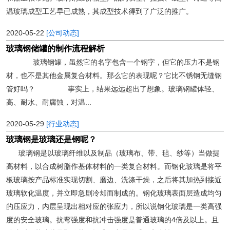
温玻璃成型工艺早已成熟，其成型技术得到了广泛的推广。
2020-05-22
[公司动态]
玻璃钢储罐的制作流程解析
玻璃钢罐，虽然它的名字包含一个钢字，但它的压力不是钢
材，也不是其他金属复合材料。那么它的表现呢？它比不锈钢无缝钢
管好吗？ 事实上，结果远远超出了想象。玻璃钢罐体轻、
高、耐水、耐腐蚀，对温...
2020-05-29
[行业动态]
玻璃钢是玻璃还是钢呢？
玻璃钢是以玻璃纤维以及制品（玻璃布、带、毡、纱等）当做提
高材料，以合成树脂作基体材料的一类复合材料。而钢化玻璃是将平
板玻璃按产品标准实现切割、磨边、洗涤干燥，之后将其加热到接近
玻璃软化温度，并立即急剧冷却而制成的。钢化玻璃表面层造成均匀
的压应力，内层呈现出相对应的张应力，所以说钢化玻璃是一类高强
度的安全玻璃。抗弯强度和抗冲击强度是普通玻璃的4倍及以上。且