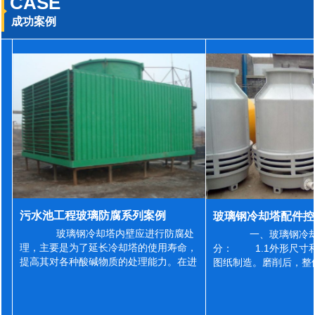
CASE
成功案例
污水池工程玻璃防腐系列案例
玻璃钢冷却塔内壁应进行防腐处
一、玻璃钢冷却
理，主要是为了延长冷却塔的使用寿命，
分： 1.1外形尺寸
提高其对各种酸碱物质的处理能力。在进
图纸制造。磨削后，整
行防腐施工之前，我们需要对玻璃钢冷却
误差为正负2mm，非
塔内壁进行如下处理: 1、除尘处理
差为正负4mm。风管
...
差&l...