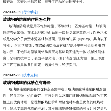
破碎后，其碎片呈颗粒状，提升了产品的采用安全性。
2020-05-29
[行业动态]
玻璃钢的防腐的作用怎么样
玻璃钢防腐就是用不饱和树脂，环氧树脂，乙烯基树脂，加玻璃
纤维布做加强。在水泥池或地面贴附一层起防腐隔离作用；以免污水
或是化学介子负责水泥基础和基面。玻璃钢防腐（upr-frp）具有以下
特性： 耐化学腐蚀，在强酸碱盐油及有机溶剂环境中可长期使用 粘
连力强，不饱和树脂玻璃钢防腐层与基础紧固连为一体 机械性能优
良，坚韧而抗冲击，表面平整光洁，便于清洗 施工方便，施工厚度
及工艺可依具体条件而定，选择性强，经济实用。
2020-05-25
[技术支持]
玻璃钢储罐的优缺点有哪些
玻璃钢储罐的主要的优特点还集中在于玻璃钢酸碱储罐的耐腐蚀
性、轻质高强、热性能好、可设计性以及我厂玻璃钢酸碱储罐的工艺
性上的优良体现，是理想的热防护和耐烧蚀材料也是优良的绝热材
料，能承受高速气流的冲刷，其次玻璃钢酸碱储罐的可设计性好灵活