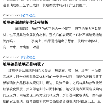
温玻璃成型工艺早已成熟，其成型技术得到了广泛的推广。
2020-05-22
[公司动态]
玻璃钢储罐的制作流程解析
玻璃钢罐，虽然它的名字包含一个钢字，但它的压力不是钢
材，也不是其他金属复合材料。那么它的表现呢？它比不锈钢无缝钢
管好吗？ 事实上，结果远远超出了想象。玻璃钢罐体轻、
高、耐水、耐腐蚀，对温...
2020-05-29
[行业动态]
玻璃钢是玻璃还是钢呢？
玻璃钢是以玻璃纤维以及制品（玻璃布、带、毡、纱等）当做提
高材料，以合成树脂作基体材料的一类复合材料。而钢化玻璃是将平
板玻璃按产品标准实现切割、磨边、洗涤干燥，之后将其加热到接近
玻璃软化温度，并立即急剧冷却而制成的。钢化玻璃表面层造成均匀
的压应力，内层呈现出相对应的张应力，所以说钢化玻璃是一类高强
度的安全玻璃。抗弯强度和抗冲击强度是普通玻璃的4倍及以上。且