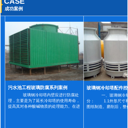
CASE
成功案例
污水池工程玻璃防腐系列案例
玻璃钢冷却塔内壁应进行防腐处
一、玻璃钢冷却
理，主要是为了延长冷却塔的使用寿命，
分： 1.1外形尺寸
提高其对各种酸碱物质的处理能力。在进
图纸制造。磨削后，整
行防腐施工之前，我们需要对玻璃钢冷却
误差为正负2mm，非
塔内壁进行如下处理: 1、除尘处理
差为正负4mm。风管
...
差&l...