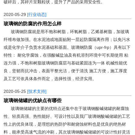
破碎后，其碎片呈颗粒状，提升了产品的采用安全性。
2020-05-29
[行业动态]
玻璃钢的防腐的作用怎么样
玻璃钢防腐就是用不饱和树脂，环氧树脂，乙烯基树脂，加玻璃
纤维布做加强。在水泥池或地面贴附一层起防腐隔离作用；以免污水
或是化学介子负责水泥基础和基面。玻璃钢防腐（upr-frp）具有以下
特性： 耐化学腐蚀，在强酸碱盐油及有机溶剂环境中可长期使用 粘
连力强，不饱和树脂玻璃钢防腐层与基础紧固连为一体 机械性能优
良，坚韧而抗冲击，表面平整光洁，便于清洗 施工方便，施工厚度
及工艺可依具体条件而定，选择性强，经济实用。
2020-05-25
[技术支持]
玻璃钢储罐的优缺点有哪些
玻璃钢储罐的主要的优特点还集中在于玻璃钢酸碱储罐的耐腐蚀
性、轻质高强、热性能好、可设计性以及我厂玻璃钢酸碱储罐的工艺
性上的优良体现，是理想的热防护和耐烧蚀材料也是优良的绝热材
料，能承受高速气流的冲刷，其次玻璃钢酸碱储罐的可设计性好灵活