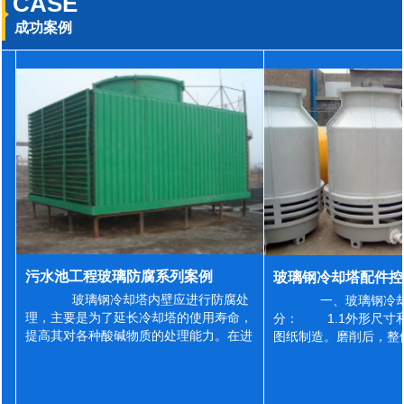
CASE
成功案例
污水池工程玻璃防腐系列案例
玻璃钢冷却塔内壁应进行防腐处
一、玻璃钢冷却
理，主要是为了延长冷却塔的使用寿命，
分： 1.1外形尺寸
提高其对各种酸碱物质的处理能力。在进
图纸制造。磨削后，整
行防腐施工之前，我们需要对玻璃钢冷却
误差为正负2mm，非
塔内壁进行如下处理: 1、除尘处理
差为正负4mm。风管
...
差&l...