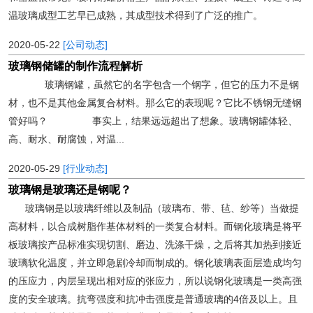
温玻璃成型工艺早已成熟，其成型技术得到了广泛的推广。
2020-05-22
[公司动态]
玻璃钢储罐的制作流程解析
玻璃钢罐，虽然它的名字包含一个钢字，但它的压力不是钢
材，也不是其他金属复合材料。那么它的表现呢？它比不锈钢无缝钢
管好吗？ 事实上，结果远远超出了想象。玻璃钢罐体轻、
高、耐水、耐腐蚀，对温...
2020-05-29
[行业动态]
玻璃钢是玻璃还是钢呢？
玻璃钢是以玻璃纤维以及制品（玻璃布、带、毡、纱等）当做提
高材料，以合成树脂作基体材料的一类复合材料。而钢化玻璃是将平
板玻璃按产品标准实现切割、磨边、洗涤干燥，之后将其加热到接近
玻璃软化温度，并立即急剧冷却而制成的。钢化玻璃表面层造成均匀
的压应力，内层呈现出相对应的张应力，所以说钢化玻璃是一类高强
度的安全玻璃。抗弯强度和抗冲击强度是普通玻璃的4倍及以上。且