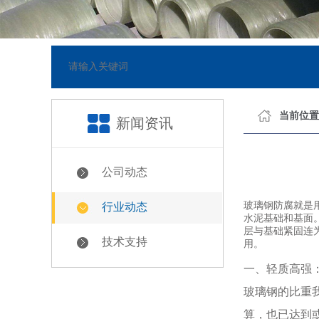
05-23]
网站已正式上线
[2
当前位置
新闻资讯
公司动态
玻璃钢防腐就是
行业动态
水泥基础和基面。
层与基础紧固连
技术支持
用。
一、轻质高强
玻璃钢的比重我
算，也已达到