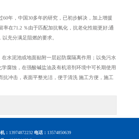
60年，中国30多年的研究，已初步解决，加上增援
率在71.2 ％由于匹配加抗氧化，抗老化性能更好;通
备，以充分满足阻燃的要求。
。在水泥池或地面贴附一层起防腐隔离作用；以免污水
 耐化学腐蚀，在强酸碱盐油及有机溶剂环境中可长期使用
而抗冲击，表面平整光洁，便于清洗 施工方便，施工
手机：
13974872232
电话：
13574850639