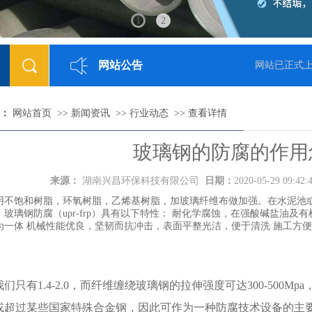
1
2
网站公告
018-05-23]
网站已正式上
：
网站首页
>>
新闻资讯
>>
行业动态
>>
查看详情
玻璃钢的防腐的作用
来源：
湖南兴昌环保科技有限公司
日期：
2020-05-29 09:42
用不饱和树脂，环氧树脂，乙烯基树脂，加玻璃纤维布做加强。在水泥池
玻璃钢防腐（upr-frp）具有以下特性： 耐化学腐蚀，在强酸碱盐油
为一体 机械性能优良，坚韧而抗冲击，表面平整光洁，便于清洗 施工方
：
们只有1.4-2.0，而纤维缠绕玻璃钢的拉伸强度可达300-500
或超过某些国家特殊合金钢，因此可作为一种防腐技术设备的主