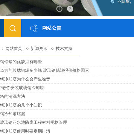
1
2
网站公告
网站已正式上线
[2018-05-23]
：
网站首页
>>
新闻资讯
>>
技术支持
钢储罐的优缺点有哪些
15方的玻璃钢罐多少钱 玻璃钢储罐报价价格因素
钢冷却塔为什么会产生噪音
钟教你安装玻璃钢冷却塔
塔的清洗方法
钢冷却塔的几个小知识
钢冷却塔堵漏
玻璃钢污水池防腐工程材料规格管理
钢冷却塔使用时要定期排污