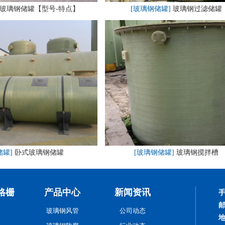
玻璃钢储罐【型号-特点】
[玻璃钢储罐]
玻璃钢过滤储罐
储罐]
卧式玻璃钢储罐
[玻璃钢储罐]
玻璃钢搅拌槽
格栅
产品中心
新闻资讯
玻璃钢风管
公司动态