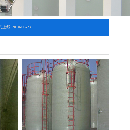
上线
[2018-05-23]