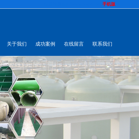
生意拍档
http://www.pospd.com
手机版
关于我们
成功案例
在线留言
联系我们