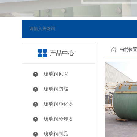
18-05-23]
网站已正式上线
当前位置
产品中心
玻璃钢风管
玻璃钢防腐
玻璃钢净化塔
玻璃钢冷却塔
玻璃钢制品