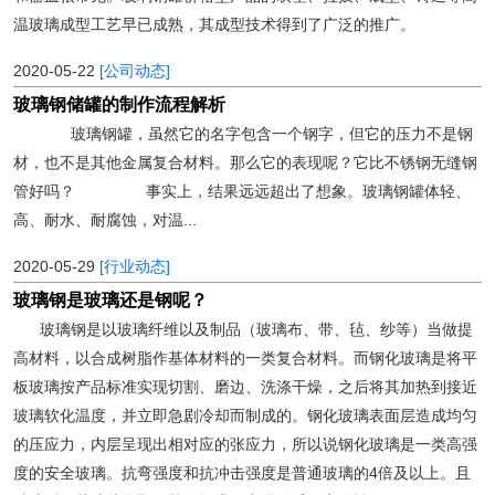
温玻璃成型工艺早已成熟，其成型技术得到了广泛的推广。
2020-05-22
[公司动态]
玻璃钢储罐的制作流程解析
玻璃钢罐，虽然它的名字包含一个钢字，但它的压力不是钢
材，也不是其他金属复合材料。那么它的表现呢？它比不锈钢无缝钢
管好吗？ 事实上，结果远远超出了想象。玻璃钢罐体轻、
高、耐水、耐腐蚀，对温...
2020-05-29
[行业动态]
玻璃钢是玻璃还是钢呢？
玻璃钢是以玻璃纤维以及制品（玻璃布、带、毡、纱等）当做提
高材料，以合成树脂作基体材料的一类复合材料。而钢化玻璃是将平
板玻璃按产品标准实现切割、磨边、洗涤干燥，之后将其加热到接近
玻璃软化温度，并立即急剧冷却而制成的。钢化玻璃表面层造成均匀
的压应力，内层呈现出相对应的张应力，所以说钢化玻璃是一类高强
度的安全玻璃。抗弯强度和抗冲击强度是普通玻璃的4倍及以上。且