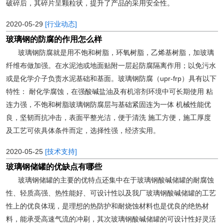
破碎后，其碎片呈颗粒状，提升了产品的采用安全性。
2020-05-29
[行业动态]
玻璃钢的防腐的作用怎么样
玻璃钢防腐就是用不饱和树脂，环氧树脂，乙烯基树脂，加玻璃
纤维布做加强。在水泥池或地面贴附一层起防腐隔离作用；以免污水
或是化学介子负责水泥基础和基面。玻璃钢防腐（upr-frp）具有以下
特性： 耐化学腐蚀，在强酸碱盐油及有机溶剂环境中可长期使用 粘
连力强，不饱和树脂玻璃钢防腐层与基础紧固连为一体 机械性能优
良，坚韧而抗冲击，表面平整光洁，便于清洗 施工方便，施工厚度
及工艺可依具体条件而定，选择性强，经济实用。
2020-05-25
[技术支持]
玻璃钢储罐的优缺点有哪些
玻璃钢储罐的主要的优特点还集中在于玻璃钢酸碱储罐的耐腐蚀
性、轻质高强、热性能好、可设计性以及我厂玻璃钢酸碱储罐的工艺
性上的优良体现，是理想的热防护和耐烧蚀材料也是优良的绝热材
料，能承受高速气流的冲刷，其次玻璃钢酸碱储罐的可设计性好灵活