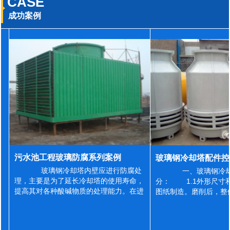
CASE
成功案例
污水池工程玻璃防腐系列案例
玻璃钢冷却塔内壁应进行防腐处
一、玻璃钢冷却
理，主要是为了延长冷却塔的使用寿命，
分： 1.1外形尺寸
提高其对各种酸碱物质的处理能力。在进
图纸制造。磨削后，整
行防腐施工之前，我们需要对玻璃钢冷却
误差为正负2mm，非
塔内壁进行如下处理: 1、除尘处理
差为正负4mm。风管
...
差&l...