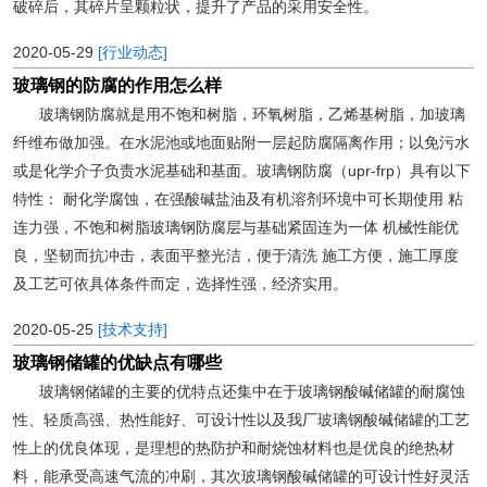
破碎后，其碎片呈颗粒状，提升了产品的采用安全性。
2020-05-29
[行业动态]
玻璃钢的防腐的作用怎么样
玻璃钢防腐就是用不饱和树脂，环氧树脂，乙烯基树脂，加玻璃
纤维布做加强。在水泥池或地面贴附一层起防腐隔离作用；以免污水
或是化学介子负责水泥基础和基面。玻璃钢防腐（upr-frp）具有以下
特性： 耐化学腐蚀，在强酸碱盐油及有机溶剂环境中可长期使用 粘
连力强，不饱和树脂玻璃钢防腐层与基础紧固连为一体 机械性能优
良，坚韧而抗冲击，表面平整光洁，便于清洗 施工方便，施工厚度
及工艺可依具体条件而定，选择性强，经济实用。
2020-05-25
[技术支持]
玻璃钢储罐的优缺点有哪些
玻璃钢储罐的主要的优特点还集中在于玻璃钢酸碱储罐的耐腐蚀
性、轻质高强、热性能好、可设计性以及我厂玻璃钢酸碱储罐的工艺
性上的优良体现，是理想的热防护和耐烧蚀材料也是优良的绝热材
料，能承受高速气流的冲刷，其次玻璃钢酸碱储罐的可设计性好灵活