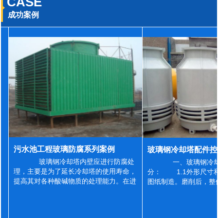
CASE
成功案例
污水池工程玻璃防腐系列案例
玻璃钢冷却塔内壁应进行防腐处
一、玻璃钢冷却
理，主要是为了延长冷却塔的使用寿命，
分： 1.1外形尺寸
提高其对各种酸碱物质的处理能力。在进
图纸制造。磨削后，整
行防腐施工之前，我们需要对玻璃钢冷却
误差为正负2mm，非
塔内壁进行如下处理: 1、除尘处理
差为正负4mm。风管
...
差&l...