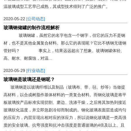
温玻璃成型工艺早已成熟，其成型技术得到了广泛的推广。
2020-05-22
[公司动态]
玻璃钢储罐的制作流程解析
玻璃钢罐，虽然它的名字包含一个钢字，但它的压力不是钢
材，也不是其他金属复合材料。那么它的表现呢？它比不锈钢无缝钢
管好吗？ 事实上，结果远远超出了想象。玻璃钢罐体轻、
高、耐水、耐腐蚀，对温...
2020-05-29
[行业动态]
玻璃钢是玻璃还是钢呢？
玻璃钢是以玻璃纤维以及制品（玻璃布、带、毡、纱等）当做提
高材料，以合成树脂作基体材料的一类复合材料。而钢化玻璃是将平
板玻璃按产品标准实现切割、磨边、洗涤干燥，之后将其加热到接近
玻璃软化温度，并立即急剧冷却而制成的。钢化玻璃表面层造成均匀
的压应力，内层呈现出相对应的张应力，所以说钢化玻璃是一类高强
度的安全玻璃。抗弯强度和抗冲击强度是普通玻璃的4倍及以上。且