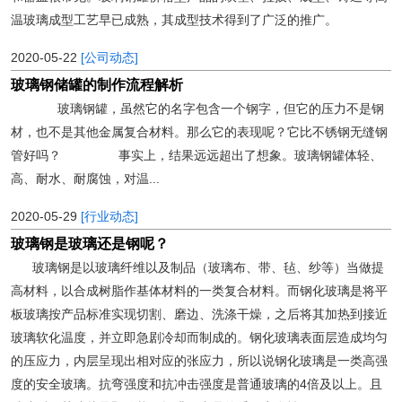
温玻璃成型工艺早已成熟，其成型技术得到了广泛的推广。
2020-05-22
[公司动态]
玻璃钢储罐的制作流程解析
玻璃钢罐，虽然它的名字包含一个钢字，但它的压力不是钢
材，也不是其他金属复合材料。那么它的表现呢？它比不锈钢无缝钢
管好吗？ 事实上，结果远远超出了想象。玻璃钢罐体轻、
高、耐水、耐腐蚀，对温...
2020-05-29
[行业动态]
玻璃钢是玻璃还是钢呢？
玻璃钢是以玻璃纤维以及制品（玻璃布、带、毡、纱等）当做提
高材料，以合成树脂作基体材料的一类复合材料。而钢化玻璃是将平
板玻璃按产品标准实现切割、磨边、洗涤干燥，之后将其加热到接近
玻璃软化温度，并立即急剧冷却而制成的。钢化玻璃表面层造成均匀
的压应力，内层呈现出相对应的张应力，所以说钢化玻璃是一类高强
度的安全玻璃。抗弯强度和抗冲击强度是普通玻璃的4倍及以上。且