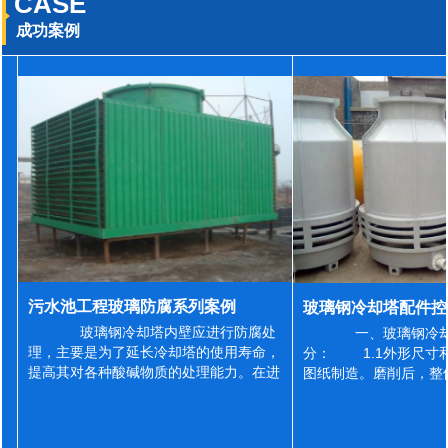
CASE
成功案例
污水池工程玻璃防腐系列案例
玻璃钢冷却塔内壁应进行防腐处
一、玻璃钢冷却
理，主要是为了延长冷却塔的使用寿命，
分： 1.1外形尺寸
提高其对各种酸碱物质的处理能力。在进
图纸制造。磨削后，整
行防腐施工之前，我们需要对玻璃钢冷却
误差为正负2mm，非
塔内壁进行如下处理: 1、除尘处理
差为正负4mm。风管
...
差&l...