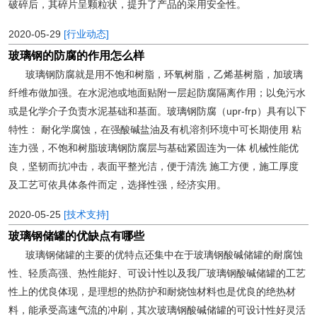
破碎后，其碎片呈颗粒状，提升了产品的采用安全性。
2020-05-29
[行业动态]
玻璃钢的防腐的作用怎么样
玻璃钢防腐就是用不饱和树脂，环氧树脂，乙烯基树脂，加玻璃
纤维布做加强。在水泥池或地面贴附一层起防腐隔离作用；以免污水
或是化学介子负责水泥基础和基面。玻璃钢防腐（upr-frp）具有以下
特性： 耐化学腐蚀，在强酸碱盐油及有机溶剂环境中可长期使用 粘
连力强，不饱和树脂玻璃钢防腐层与基础紧固连为一体 机械性能优
良，坚韧而抗冲击，表面平整光洁，便于清洗 施工方便，施工厚度
及工艺可依具体条件而定，选择性强，经济实用。
2020-05-25
[技术支持]
玻璃钢储罐的优缺点有哪些
玻璃钢储罐的主要的优特点还集中在于玻璃钢酸碱储罐的耐腐蚀
性、轻质高强、热性能好、可设计性以及我厂玻璃钢酸碱储罐的工艺
性上的优良体现，是理想的热防护和耐烧蚀材料也是优良的绝热材
料，能承受高速气流的冲刷，其次玻璃钢酸碱储罐的可设计性好灵活