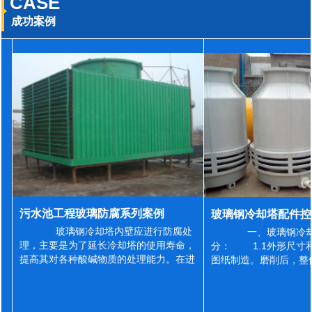
CASE
成功案例
污水池工程玻璃防腐系列案例
玻璃钢冷却塔内壁应进行防腐处
一、玻璃钢冷却
理，主要是为了延长冷却塔的使用寿命，
分： 1.1外形尺寸
提高其对各种酸碱物质的处理能力。在进
图纸制造。磨削后，整
行防腐施工之前，我们需要对玻璃钢冷却
误差为正负2mm，非
塔内壁进行如下处理: 1、除尘处理
差为正负4mm。风管
...
差&l...