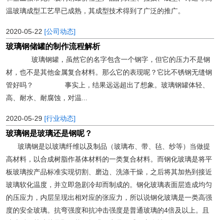
温玻璃成型工艺早已成熟，其成型技术得到了广泛的推广。
2020-05-22
[公司动态]
玻璃钢储罐的制作流程解析
玻璃钢罐，虽然它的名字包含一个钢字，但它的压力不是钢
材，也不是其他金属复合材料。那么它的表现呢？它比不锈钢无缝钢
管好吗？ 事实上，结果远远超出了想象。玻璃钢罐体轻、
高、耐水、耐腐蚀，对温...
2020-05-29
[行业动态]
玻璃钢是玻璃还是钢呢？
玻璃钢是以玻璃纤维以及制品（玻璃布、带、毡、纱等）当做提
高材料，以合成树脂作基体材料的一类复合材料。而钢化玻璃是将平
板玻璃按产品标准实现切割、磨边、洗涤干燥，之后将其加热到接近
玻璃软化温度，并立即急剧冷却而制成的。钢化玻璃表面层造成均匀
的压应力，内层呈现出相对应的张应力，所以说钢化玻璃是一类高强
度的安全玻璃。抗弯强度和抗冲击强度是普通玻璃的4倍及以上。且