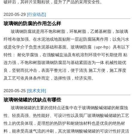
破碎后，其碎片呈颗粒状，提升了产品的采用安全性。
2020-05-29
[行业动态]
玻璃钢的防腐的作用怎么样
玻璃钢防腐就是用不饱和树脂，环氧树脂，乙烯基树脂，加玻璃
纤维布做加强。在水泥池或地面贴附一层起防腐隔离作用；以免污水
或是化学介子负责水泥基础和基面。玻璃钢防腐（upr-frp）具有以下
特性： 耐化学腐蚀，在强酸碱盐油及有机溶剂环境中可长期使用 粘
连力强，不饱和树脂玻璃钢防腐层与基础紧固连为一体 机械性能优
良，坚韧而抗冲击，表面平整光洁，便于清洗 施工方便，施工厚度
及工艺可依具体条件而定，选择性强，经济实用。
2020-05-25
[技术支持]
玻璃钢储罐的优缺点有哪些
玻璃钢储罐的主要的优特点还集中在于玻璃钢酸碱储罐的耐腐蚀
性、轻质高强、热性能好、可设计性以及我厂玻璃钢酸碱储罐的工艺
性上的优良体现，是理想的热防护和耐烧蚀材料也是优良的绝热材
料，能承受高速气流的冲刷，其次玻璃钢酸碱储罐的可设计性好灵活