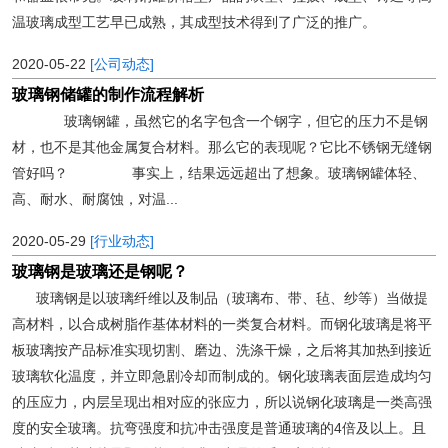
温玻璃成型工艺早已成熟，其成型技术得到了广泛的推广。
2020-05-22
[公司动态]
玻璃钢储罐的制作流程解析
玻璃钢罐，虽然它的名字包含一个钢字，但它的压力不是钢
材，也不是其他金属复合材料。那么它的表现呢？它比不锈钢无缝钢
管好吗？ 事实上，结果远远超出了想象。玻璃钢罐体轻、
高、耐水、耐腐蚀，对温...
2020-05-29
[行业动态]
玻璃钢是玻璃还是钢呢？
玻璃钢是以玻璃纤维以及制品（玻璃布、带、毡、纱等）当做提
高材料，以合成树脂作基体材料的一类复合材料。而钢化玻璃是将平
板玻璃按产品标准实现切割、磨边、洗涤干燥，之后将其加热到接近
玻璃软化温度，并立即急剧冷却而制成的。钢化玻璃表面层造成均匀
的压应力，内层呈现出相对应的张应力，所以说钢化玻璃是一类高强
度的安全玻璃。抗弯强度和抗冲击强度是普通玻璃的4倍及以上。且