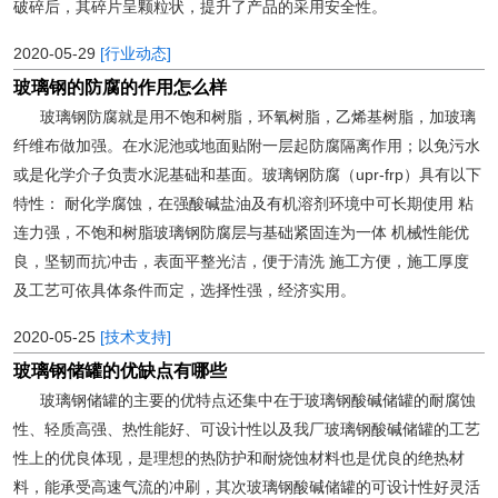
破碎后，其碎片呈颗粒状，提升了产品的采用安全性。
2020-05-29
[行业动态]
玻璃钢的防腐的作用怎么样
玻璃钢防腐就是用不饱和树脂，环氧树脂，乙烯基树脂，加玻璃
纤维布做加强。在水泥池或地面贴附一层起防腐隔离作用；以免污水
或是化学介子负责水泥基础和基面。玻璃钢防腐（upr-frp）具有以下
特性： 耐化学腐蚀，在强酸碱盐油及有机溶剂环境中可长期使用 粘
连力强，不饱和树脂玻璃钢防腐层与基础紧固连为一体 机械性能优
良，坚韧而抗冲击，表面平整光洁，便于清洗 施工方便，施工厚度
及工艺可依具体条件而定，选择性强，经济实用。
2020-05-25
[技术支持]
玻璃钢储罐的优缺点有哪些
玻璃钢储罐的主要的优特点还集中在于玻璃钢酸碱储罐的耐腐蚀
性、轻质高强、热性能好、可设计性以及我厂玻璃钢酸碱储罐的工艺
性上的优良体现，是理想的热防护和耐烧蚀材料也是优良的绝热材
料，能承受高速气流的冲刷，其次玻璃钢酸碱储罐的可设计性好灵活