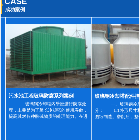
CASE
成功案例
污水池工程玻璃防腐系列案例
玻璃钢冷却塔内壁应进行防腐处
一、玻璃钢冷却
理，主要是为了延长冷却塔的使用寿命，
分： 1.1外形尺寸
提高其对各种酸碱物质的处理能力。在进
图纸制造。磨削后，整
行防腐施工之前，我们需要对玻璃钢冷却
误差为正负2mm，非
塔内壁进行如下处理: 1、除尘处理
差为正负4mm。风管
...
差&l...