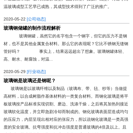
温玻璃成型工艺早已成熟，其成型技术得到了广泛的推广。
2020-05-22
[公司动态]
玻璃钢储罐的制作流程解析
玻璃钢罐，虽然它的名字包含一个钢字，但它的压力不是钢
材，也不是其他金属复合材料。那么它的表现呢？它比不锈钢无缝钢
管好吗？ 事实上，结果远远超出了想象。玻璃钢罐体轻、
高、耐水、耐腐蚀，对温...
2020-05-29
[行业动态]
玻璃钢是玻璃还是钢呢？
玻璃钢是以玻璃纤维以及制品（玻璃布、带、毡、纱等）当做提
高材料，以合成树脂作基体材料的一类复合材料。而钢化玻璃是将平
板玻璃按产品标准实现切割、磨边、洗涤干燥，之后将其加热到接近
玻璃软化温度，并立即急剧冷却而制成的。钢化玻璃表面层造成均匀
的压应力，内层呈现出相对应的张应力，所以说钢化玻璃是一类高强
度的安全玻璃。抗弯强度和抗冲击强度是普通玻璃的4倍及以上。且