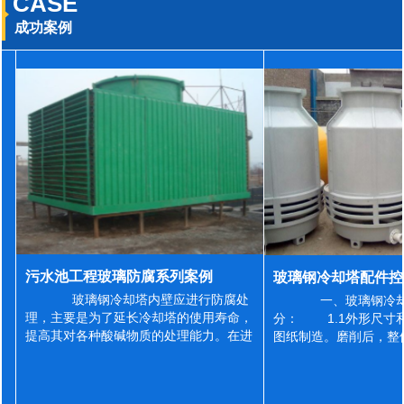
CASE
成功案例
污水池工程玻璃防腐系列案例
玻璃钢冷却塔内壁应进行防腐处
一、玻璃钢冷却
理，主要是为了延长冷却塔的使用寿命，
分： 1.1外形尺寸
提高其对各种酸碱物质的处理能力。在进
图纸制造。磨削后，整
行防腐施工之前，我们需要对玻璃钢冷却
误差为正负2mm，非
塔内壁进行如下处理: 1、除尘处理
差为正负4mm。风管
...
差&l...