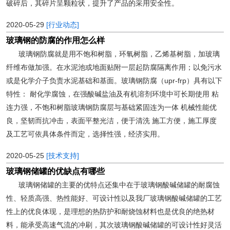
破碎后，其碎片呈颗粒状，提升了产品的采用安全性。
2020-05-29
[行业动态]
玻璃钢的防腐的作用怎么样
玻璃钢防腐就是用不饱和树脂，环氧树脂，乙烯基树脂，加玻璃
纤维布做加强。在水泥池或地面贴附一层起防腐隔离作用；以免污水
或是化学介子负责水泥基础和基面。玻璃钢防腐（upr-frp）具有以下
特性： 耐化学腐蚀，在强酸碱盐油及有机溶剂环境中可长期使用 粘
连力强，不饱和树脂玻璃钢防腐层与基础紧固连为一体 机械性能优
良，坚韧而抗冲击，表面平整光洁，便于清洗 施工方便，施工厚度
及工艺可依具体条件而定，选择性强，经济实用。
2020-05-25
[技术支持]
玻璃钢储罐的优缺点有哪些
玻璃钢储罐的主要的优特点还集中在于玻璃钢酸碱储罐的耐腐蚀
性、轻质高强、热性能好、可设计性以及我厂玻璃钢酸碱储罐的工艺
性上的优良体现，是理想的热防护和耐烧蚀材料也是优良的绝热材
料，能承受高速气流的冲刷，其次玻璃钢酸碱储罐的可设计性好灵活