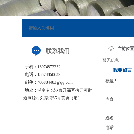
5-23]
网站已正式上线
[201
当前位置
联系我们
暂无信息
手机：
13974872232
我要留言
电话：
13574850639
标题
*
邮件：
406884483@qq.com
地址：
湖南省长沙市开福区捞刀河街
道高源村刘家湾85号黄勇（宅）
内容
姓名
电话