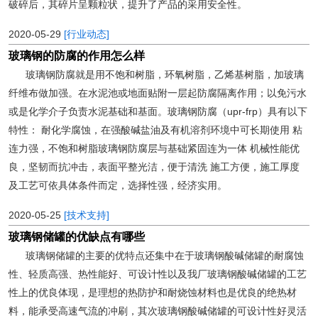
破碎后，其碎片呈颗粒状，提升了产品的采用安全性。
2020-05-29
[行业动态]
玻璃钢的防腐的作用怎么样
玻璃钢防腐就是用不饱和树脂，环氧树脂，乙烯基树脂，加玻璃
纤维布做加强。在水泥池或地面贴附一层起防腐隔离作用；以免污水
或是化学介子负责水泥基础和基面。玻璃钢防腐（upr-frp）具有以下
特性： 耐化学腐蚀，在强酸碱盐油及有机溶剂环境中可长期使用 粘
连力强，不饱和树脂玻璃钢防腐层与基础紧固连为一体 机械性能优
良，坚韧而抗冲击，表面平整光洁，便于清洗 施工方便，施工厚度
及工艺可依具体条件而定，选择性强，经济实用。
2020-05-25
[技术支持]
玻璃钢储罐的优缺点有哪些
玻璃钢储罐的主要的优特点还集中在于玻璃钢酸碱储罐的耐腐蚀
性、轻质高强、热性能好、可设计性以及我厂玻璃钢酸碱储罐的工艺
性上的优良体现，是理想的热防护和耐烧蚀材料也是优良的绝热材
料，能承受高速气流的冲刷，其次玻璃钢酸碱储罐的可设计性好灵活