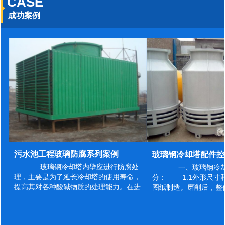
CASE
成功案例
污水池工程玻璃防腐系列案例
玻璃钢冷却塔内壁应进行防腐处
一、玻璃钢冷却
理，主要是为了延长冷却塔的使用寿命，
分： 1.1外形尺寸
提高其对各种酸碱物质的处理能力。在进
图纸制造。磨削后，整
行防腐施工之前，我们需要对玻璃钢冷却
误差为正负2mm，非
塔内壁进行如下处理: 1、除尘处理
差为正负4mm。风管
...
差&l...