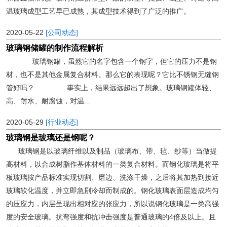
温玻璃成型工艺早已成熟，其成型技术得到了广泛的推广。
2020-05-22
[公司动态]
玻璃钢储罐的制作流程解析
玻璃钢罐，虽然它的名字包含一个钢字，但它的压力不是钢
材，也不是其他金属复合材料。那么它的表现呢？它比不锈钢无缝钢
管好吗？ 事实上，结果远远超出了想象。玻璃钢罐体轻、
高、耐水、耐腐蚀，对温...
2020-05-29
[行业动态]
玻璃钢是玻璃还是钢呢？
玻璃钢是以玻璃纤维以及制品（玻璃布、带、毡、纱等）当做提
高材料，以合成树脂作基体材料的一类复合材料。而钢化玻璃是将平
板玻璃按产品标准实现切割、磨边、洗涤干燥，之后将其加热到接近
玻璃软化温度，并立即急剧冷却而制成的。钢化玻璃表面层造成均匀
的压应力，内层呈现出相对应的张应力，所以说钢化玻璃是一类高强
度的安全玻璃。抗弯强度和抗冲击强度是普通玻璃的4倍及以上。且