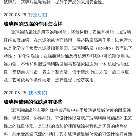
破碎后，其碎片呈颗粒状，提升了产品的采用安全性。
2020-05-29
[行业动态]
玻璃钢的防腐的作用怎么样
玻璃钢防腐就是用不饱和树脂，环氧树脂，乙烯基树脂，加玻璃
纤维布做加强。在水泥池或地面贴附一层起防腐隔离作用；以免污水
或是化学介子负责水泥基础和基面。玻璃钢防腐（upr-frp）具有以下
特性： 耐化学腐蚀，在强酸碱盐油及有机溶剂环境中可长期使用 粘
连力强，不饱和树脂玻璃钢防腐层与基础紧固连为一体 机械性能优
良，坚韧而抗冲击，表面平整光洁，便于清洗 施工方便，施工厚度
及工艺可依具体条件而定，选择性强，经济实用。
2020-05-25
[技术支持]
玻璃钢储罐的优缺点有哪些
玻璃钢储罐的主要的优特点还集中在于玻璃钢酸碱储罐的耐腐蚀
性、轻质高强、热性能好、可设计性以及我厂玻璃钢酸碱储罐的工艺
性上的优良体现，是理想的热防护和耐烧蚀材料也是优良的绝热材
料，能承受高速气流的冲刷，其次玻璃钢酸碱储罐的可设计性好灵活