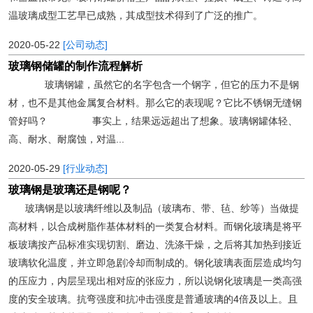
温玻璃成型工艺早已成熟，其成型技术得到了广泛的推广。
2020-05-22
[公司动态]
玻璃钢储罐的制作流程解析
玻璃钢罐，虽然它的名字包含一个钢字，但它的压力不是钢
材，也不是其他金属复合材料。那么它的表现呢？它比不锈钢无缝钢
管好吗？ 事实上，结果远远超出了想象。玻璃钢罐体轻、
高、耐水、耐腐蚀，对温...
2020-05-29
[行业动态]
玻璃钢是玻璃还是钢呢？
玻璃钢是以玻璃纤维以及制品（玻璃布、带、毡、纱等）当做提
高材料，以合成树脂作基体材料的一类复合材料。而钢化玻璃是将平
板玻璃按产品标准实现切割、磨边、洗涤干燥，之后将其加热到接近
玻璃软化温度，并立即急剧冷却而制成的。钢化玻璃表面层造成均匀
的压应力，内层呈现出相对应的张应力，所以说钢化玻璃是一类高强
度的安全玻璃。抗弯强度和抗冲击强度是普通玻璃的4倍及以上。且