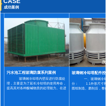
CASE
成功案例
污水池工程玻璃防腐系列案例
玻璃钢冷却塔内壁应进行防腐处
一、玻璃钢冷却
理，主要是为了延长冷却塔的使用寿命，
分： 1.1外形尺寸
提高其对各种酸碱物质的处理能力。在进
图纸制造。磨削后，整
行防腐施工之前，我们需要对玻璃钢冷却
误差为正负2mm，非
塔内壁进行如下处理: 1、除尘处理
差为正负4mm。风管
...
差&l...