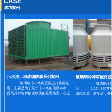
CASE
成功案例
污水池工程玻璃防腐系列案例
玻璃钢冷却塔内壁应进行防腐处
一、玻璃钢冷却
理，主要是为了延长冷却塔的使用寿命，
分： 1.1外形尺寸
提高其对各种酸碱物质的处理能力。在进
图纸制造。磨削后，整
行防腐施工之前，我们需要对玻璃钢冷却
误差为正负2mm，非
塔内壁进行如下处理: 1、除尘处理
差为正负4mm。风管
...
差&l...