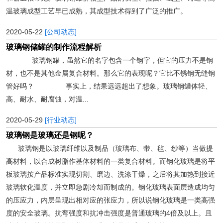
温玻璃成型工艺早已成熟，其成型技术得到了广泛的推广。
2020-05-22
[公司动态]
玻璃钢储罐的制作流程解析
玻璃钢罐，虽然它的名字包含一个钢字，但它的压力不是钢
材，也不是其他金属复合材料。那么它的表现呢？它比不锈钢无缝钢
管好吗？ 事实上，结果远远超出了想象。玻璃钢罐体轻、
高、耐水、耐腐蚀，对温...
2020-05-29
[行业动态]
玻璃钢是玻璃还是钢呢？
玻璃钢是以玻璃纤维以及制品（玻璃布、带、毡、纱等）当做提
高材料，以合成树脂作基体材料的一类复合材料。而钢化玻璃是将平
板玻璃按产品标准实现切割、磨边、洗涤干燥，之后将其加热到接近
玻璃软化温度，并立即急剧冷却而制成的。钢化玻璃表面层造成均匀
的压应力，内层呈现出相对应的张应力，所以说钢化玻璃是一类高强
度的安全玻璃。抗弯强度和抗冲击强度是普通玻璃的4倍及以上。且