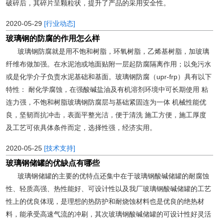
破碎后，其碎片呈颗粒状，提升了产品的采用安全性。
2020-05-29
[行业动态]
玻璃钢的防腐的作用怎么样
玻璃钢防腐就是用不饱和树脂，环氧树脂，乙烯基树脂，加玻璃
纤维布做加强。在水泥池或地面贴附一层起防腐隔离作用；以免污水
或是化学介子负责水泥基础和基面。玻璃钢防腐（upr-frp）具有以下
特性： 耐化学腐蚀，在强酸碱盐油及有机溶剂环境中可长期使用 粘
连力强，不饱和树脂玻璃钢防腐层与基础紧固连为一体 机械性能优
良，坚韧而抗冲击，表面平整光洁，便于清洗 施工方便，施工厚度
及工艺可依具体条件而定，选择性强，经济实用。
2020-05-25
[技术支持]
玻璃钢储罐的优缺点有哪些
玻璃钢储罐的主要的优特点还集中在于玻璃钢酸碱储罐的耐腐蚀
性、轻质高强、热性能好、可设计性以及我厂玻璃钢酸碱储罐的工艺
性上的优良体现，是理想的热防护和耐烧蚀材料也是优良的绝热材
料，能承受高速气流的冲刷，其次玻璃钢酸碱储罐的可设计性好灵活