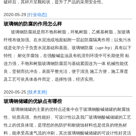
破碎后，其碎片呈颗粒状，提升了产品的采用安全性。
2020-05-29
[行业动态]
玻璃钢的防腐的作用怎么样
玻璃钢防腐就是用不饱和树脂，环氧树脂，乙烯基树脂，加玻璃
纤维布做加强。在水泥池或地面贴附一层起防腐隔离作用；以免污水
或是化学介子负责水泥基础和基面。玻璃钢防腐（upr-frp）具有以下
特性： 耐化学腐蚀，在强酸碱盐油及有机溶剂环境中可长期使用 粘
连力强，不饱和树脂玻璃钢防腐层与基础紧固连为一体 机械性能优
良，坚韧而抗冲击，表面平整光洁，便于清洗 施工方便，施工厚度
及工艺可依具体条件而定，选择性强，经济实用。
2020-05-25
[技术支持]
玻璃钢储罐的优缺点有哪些
玻璃钢储罐的主要的优特点还集中在于玻璃钢酸碱储罐的耐腐蚀
性、轻质高强、热性能好、可设计性以及我厂玻璃钢酸碱储罐的工艺
性上的优良体现，是理想的热防护和耐烧蚀材料也是优良的绝热材
料，能承受高速气流的冲刷，其次玻璃钢酸碱储罐的可设计性好灵活