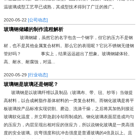
温玻璃成型工艺早已成熟，其成型技术得到了广泛的推广。
2020-05-22
[公司动态]
玻璃钢储罐的制作流程解析
玻璃钢罐，虽然它的名字包含一个钢字，但它的压力不是钢
材，也不是其他金属复合材料。那么它的表现呢？它比不锈钢无缝钢
管好吗？ 事实上，结果远远超出了想象。玻璃钢罐体轻、
高、耐水、耐腐蚀，对温...
2020-05-29
[行业动态]
玻璃钢是玻璃还是钢呢？
玻璃钢是以玻璃纤维以及制品（玻璃布、带、毡、纱等）当做提
高材料，以合成树脂作基体材料的一类复合材料。而钢化玻璃是将平
板玻璃按产品标准实现切割、磨边、洗涤干燥，之后将其加热到接近
玻璃软化温度，并立即急剧冷却而制成的。钢化玻璃表面层造成均匀
的压应力，内层呈现出相对应的张应力，所以说钢化玻璃是一类高强
度的安全玻璃。抗弯强度和抗冲击强度是普通玻璃的4倍及以上。且