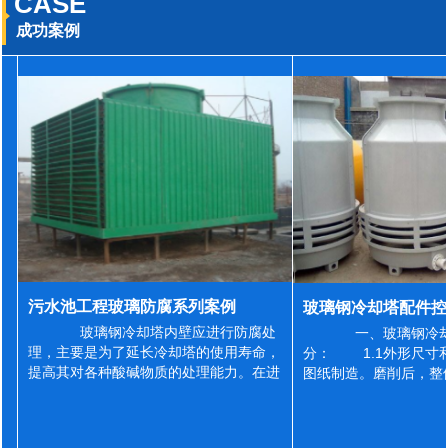
CASE
成功案例
污水池工程玻璃防腐系列案例
玻璃钢冷却塔内壁应进行防腐处
一、玻璃钢冷却
理，主要是为了延长冷却塔的使用寿命，
分： 1.1外形尺寸
提高其对各种酸碱物质的处理能力。在进
图纸制造。磨削后，整
行防腐施工之前，我们需要对玻璃钢冷却
误差为正负2mm，非
塔内壁进行如下处理: 1、除尘处理
差为正负4mm。风管
...
差&l...