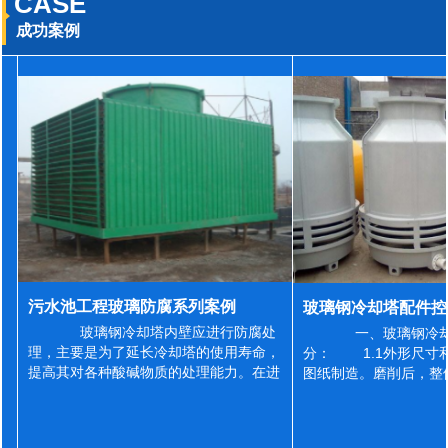
CASE
成功案例
污水池工程玻璃防腐系列案例
玻璃钢冷却塔内壁应进行防腐处
一、玻璃钢冷却
理，主要是为了延长冷却塔的使用寿命，
分： 1.1外形尺寸
提高其对各种酸碱物质的处理能力。在进
图纸制造。磨削后，整
行防腐施工之前，我们需要对玻璃钢冷却
误差为正负2mm，非
塔内壁进行如下处理: 1、除尘处理
差为正负4mm。风管
...
差&l...