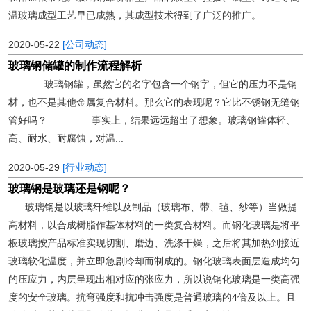
温玻璃成型工艺早已成熟，其成型技术得到了广泛的推广。
2020-05-22
[公司动态]
玻璃钢储罐的制作流程解析
玻璃钢罐，虽然它的名字包含一个钢字，但它的压力不是钢
材，也不是其他金属复合材料。那么它的表现呢？它比不锈钢无缝钢
管好吗？ 事实上，结果远远超出了想象。玻璃钢罐体轻、
高、耐水、耐腐蚀，对温...
2020-05-29
[行业动态]
玻璃钢是玻璃还是钢呢？
玻璃钢是以玻璃纤维以及制品（玻璃布、带、毡、纱等）当做提
高材料，以合成树脂作基体材料的一类复合材料。而钢化玻璃是将平
板玻璃按产品标准实现切割、磨边、洗涤干燥，之后将其加热到接近
玻璃软化温度，并立即急剧冷却而制成的。钢化玻璃表面层造成均匀
的压应力，内层呈现出相对应的张应力，所以说钢化玻璃是一类高强
度的安全玻璃。抗弯强度和抗冲击强度是普通玻璃的4倍及以上。且