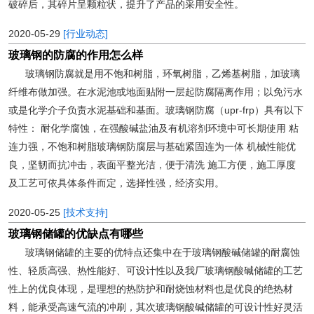
破碎后，其碎片呈颗粒状，提升了产品的采用安全性。
2020-05-29
[行业动态]
玻璃钢的防腐的作用怎么样
玻璃钢防腐就是用不饱和树脂，环氧树脂，乙烯基树脂，加玻璃
纤维布做加强。在水泥池或地面贴附一层起防腐隔离作用；以免污水
或是化学介子负责水泥基础和基面。玻璃钢防腐（upr-frp）具有以下
特性： 耐化学腐蚀，在强酸碱盐油及有机溶剂环境中可长期使用 粘
连力强，不饱和树脂玻璃钢防腐层与基础紧固连为一体 机械性能优
良，坚韧而抗冲击，表面平整光洁，便于清洗 施工方便，施工厚度
及工艺可依具体条件而定，选择性强，经济实用。
2020-05-25
[技术支持]
玻璃钢储罐的优缺点有哪些
玻璃钢储罐的主要的优特点还集中在于玻璃钢酸碱储罐的耐腐蚀
性、轻质高强、热性能好、可设计性以及我厂玻璃钢酸碱储罐的工艺
性上的优良体现，是理想的热防护和耐烧蚀材料也是优良的绝热材
料，能承受高速气流的冲刷，其次玻璃钢酸碱储罐的可设计性好灵活