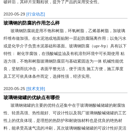
破碎后，其碎片呈颗粒状，提升了产品的采用安全性。
2020-05-29
[行业动态]
玻璃钢的防腐的作用怎么样
玻璃钢防腐就是用不饱和树脂，环氧树脂，乙烯基树脂，加玻璃
纤维布做加强。在水泥池或地面贴附一层起防腐隔离作用；以免污水
或是化学介子负责水泥基础和基面。玻璃钢防腐（upr-frp）具有以下
特性： 耐化学腐蚀，在强酸碱盐油及有机溶剂环境中可长期使用 粘
连力强，不饱和树脂玻璃钢防腐层与基础紧固连为一体 机械性能优
良，坚韧而抗冲击，表面平整光洁，便于清洗 施工方便，施工厚度
及工艺可依具体条件而定，选择性强，经济实用。
2020-05-25
[技术支持]
玻璃钢储罐的优缺点有哪些
玻璃钢储罐的主要的优特点还集中在于玻璃钢酸碱储罐的耐腐蚀
性、轻质高强、热性能好、可设计性以及我厂玻璃钢酸碱储罐的工艺
性上的优良体现，是理想的热防护和耐烧蚀材料也是优良的绝热材
料，能承受高速气流的冲刷，其次玻璃钢酸碱储罐的可设计性好灵活