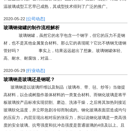
温玻璃成型工艺早已成熟，其成型技术得到了广泛的推广。
2020-05-22
[公司动态]
玻璃钢储罐的制作流程解析
玻璃钢罐，虽然它的名字包含一个钢字，但它的压力不是钢
材，也不是其他金属复合材料。那么它的表现呢？它比不锈钢无缝钢
管好吗？ 事实上，结果远远超出了想象。玻璃钢罐体轻、
高、耐水、耐腐蚀，对温...
2020-05-29
[行业动态]
玻璃钢是玻璃还是钢呢？
玻璃钢是以玻璃纤维以及制品（玻璃布、带、毡、纱等）当做提
高材料，以合成树脂作基体材料的一类复合材料。而钢化玻璃是将平
板玻璃按产品标准实现切割、磨边、洗涤干燥，之后将其加热到接近
玻璃软化温度，并立即急剧冷却而制成的。钢化玻璃表面层造成均匀
的压应力，内层呈现出相对应的张应力，所以说钢化玻璃是一类高强
度的安全玻璃。抗弯强度和抗冲击强度是普通玻璃的4倍及以上。且