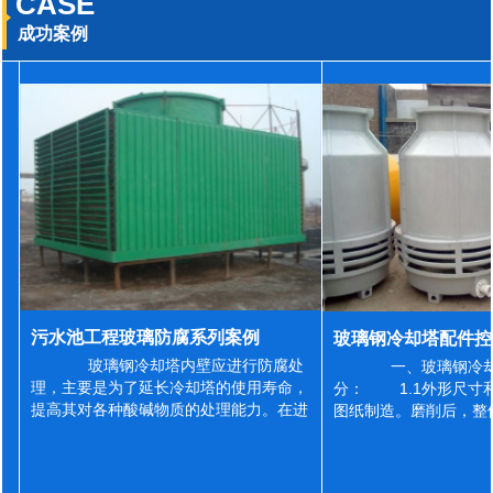
CASE
成功案例
污水池工程玻璃防腐系列案例
玻璃钢冷却塔内壁应进行防腐处
一、玻璃钢冷却
理，主要是为了延长冷却塔的使用寿命，
分： 1.1外形尺寸
提高其对各种酸碱物质的处理能力。在进
图纸制造。磨削后，整
行防腐施工之前，我们需要对玻璃钢冷却
误差为正负2mm，非
塔内壁进行如下处理: 1、除尘处理
差为正负4mm。风管
...
差&l...