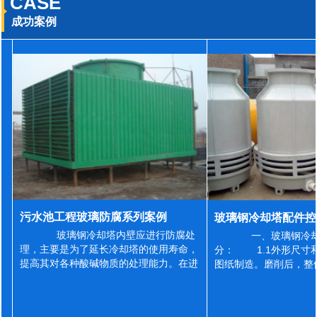
CASE
成功案例
污水池工程玻璃防腐系列案例
玻璃钢冷却塔内壁应进行防腐处
一、玻璃钢冷却
理，主要是为了延长冷却塔的使用寿命，
分： 1.1外形尺寸
提高其对各种酸碱物质的处理能力。在进
图纸制造。磨削后，整
行防腐施工之前，我们需要对玻璃钢冷却
误差为正负2mm，非
塔内壁进行如下处理: 1、除尘处理
差为正负4mm。风管
...
差&l...