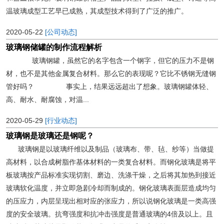
温玻璃成型工艺早已成熟，其成型技术得到了广泛的推广。
2020-05-22
[公司动态]
玻璃钢储罐的制作流程解析
玻璃钢罐，虽然它的名字包含一个钢字，但它的压力不是钢
材，也不是其他金属复合材料。那么它的表现呢？它比不锈钢无缝钢
管好吗？ 事实上，结果远远超出了想象。玻璃钢罐体轻、
高、耐水、耐腐蚀，对温...
2020-05-29
[行业动态]
玻璃钢是玻璃还是钢呢？
玻璃钢是以玻璃纤维以及制品（玻璃布、带、毡、纱等）当做提
高材料，以合成树脂作基体材料的一类复合材料。而钢化玻璃是将平
板玻璃按产品标准实现切割、磨边、洗涤干燥，之后将其加热到接近
玻璃软化温度，并立即急剧冷却而制成的。钢化玻璃表面层造成均匀
的压应力，内层呈现出相对应的张应力，所以说钢化玻璃是一类高强
度的安全玻璃。抗弯强度和抗冲击强度是普通玻璃的4倍及以上。且