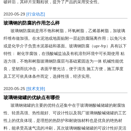
破碎后，其碎片呈颗粒状，提升了产品的采用安全性。
2020-05-29
[行业动态]
玻璃钢的防腐的作用怎么样
玻璃钢防腐就是用不饱和树脂，环氧树脂，乙烯基树脂，加玻璃
纤维布做加强。在水泥池或地面贴附一层起防腐隔离作用；以免污水
或是化学介子负责水泥基础和基面。玻璃钢防腐（upr-frp）具有以下
特性： 耐化学腐蚀，在强酸碱盐油及有机溶剂环境中可长期使用 粘
连力强，不饱和树脂玻璃钢防腐层与基础紧固连为一体 机械性能优
良，坚韧而抗冲击，表面平整光洁，便于清洗 施工方便，施工厚度
及工艺可依具体条件而定，选择性强，经济实用。
2020-05-25
[技术支持]
玻璃钢储罐的优缺点有哪些
玻璃钢储罐的主要的优特点还集中在于玻璃钢酸碱储罐的耐腐蚀
性、轻质高强、热性能好、可设计性以及我厂玻璃钢酸碱储罐的工艺
性上的优良体现，是理想的热防护和耐烧蚀材料也是优良的绝热材
料，能承受高速气流的冲刷，其次玻璃钢酸碱储罐的可设计性好灵活