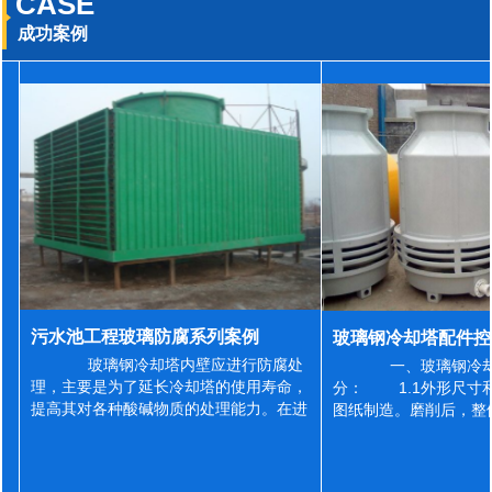
CASE
成功案例
污水池工程玻璃防腐系列案例
玻璃钢冷却塔内壁应进行防腐处
一、玻璃钢冷却
理，主要是为了延长冷却塔的使用寿命，
分： 1.1外形尺寸
提高其对各种酸碱物质的处理能力。在进
图纸制造。磨削后，整
行防腐施工之前，我们需要对玻璃钢冷却
误差为正负2mm，非
塔内壁进行如下处理: 1、除尘处理
差为正负4mm。风管
...
差&l...