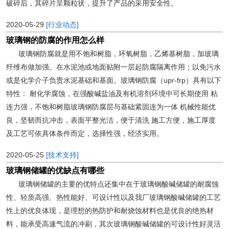
破碎后，其碎片呈颗粒状，提升了产品的采用安全性。
2020-05-29
[行业动态]
玻璃钢的防腐的作用怎么样
玻璃钢防腐就是用不饱和树脂，环氧树脂，乙烯基树脂，加玻璃
纤维布做加强。在水泥池或地面贴附一层起防腐隔离作用；以免污水
或是化学介子负责水泥基础和基面。玻璃钢防腐（upr-frp）具有以下
特性： 耐化学腐蚀，在强酸碱盐油及有机溶剂环境中可长期使用 粘
连力强，不饱和树脂玻璃钢防腐层与基础紧固连为一体 机械性能优
良，坚韧而抗冲击，表面平整光洁，便于清洗 施工方便，施工厚度
及工艺可依具体条件而定，选择性强，经济实用。
2020-05-25
[技术支持]
玻璃钢储罐的优缺点有哪些
玻璃钢储罐的主要的优特点还集中在于玻璃钢酸碱储罐的耐腐蚀
性、轻质高强、热性能好、可设计性以及我厂玻璃钢酸碱储罐的工艺
性上的优良体现，是理想的热防护和耐烧蚀材料也是优良的绝热材
料，能承受高速气流的冲刷，其次玻璃钢酸碱储罐的可设计性好灵活