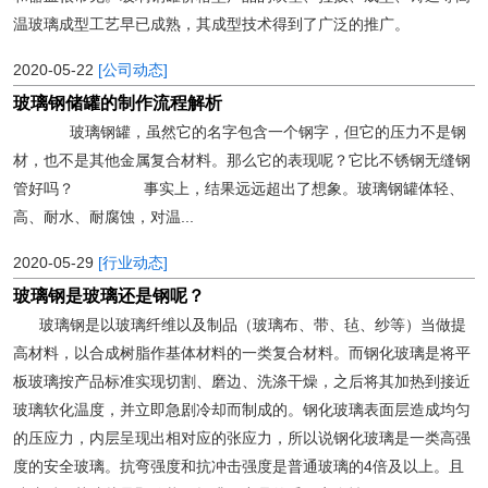
温玻璃成型工艺早已成熟，其成型技术得到了广泛的推广。
2020-05-22
[公司动态]
玻璃钢储罐的制作流程解析
玻璃钢罐，虽然它的名字包含一个钢字，但它的压力不是钢
材，也不是其他金属复合材料。那么它的表现呢？它比不锈钢无缝钢
管好吗？ 事实上，结果远远超出了想象。玻璃钢罐体轻、
高、耐水、耐腐蚀，对温...
2020-05-29
[行业动态]
玻璃钢是玻璃还是钢呢？
玻璃钢是以玻璃纤维以及制品（玻璃布、带、毡、纱等）当做提
高材料，以合成树脂作基体材料的一类复合材料。而钢化玻璃是将平
板玻璃按产品标准实现切割、磨边、洗涤干燥，之后将其加热到接近
玻璃软化温度，并立即急剧冷却而制成的。钢化玻璃表面层造成均匀
的压应力，内层呈现出相对应的张应力，所以说钢化玻璃是一类高强
度的安全玻璃。抗弯强度和抗冲击强度是普通玻璃的4倍及以上。且