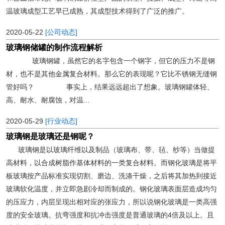
温玻璃成型工艺早已成熟，其成型技术得到了广泛的推广。
2020-05-22
[公司动态]
玻璃钢储罐的制作流程解析
玻璃钢罐，虽然它的名字包含一个钢字，但它的压力不是钢
材，也不是其他金属复合材料。那么它的表现呢？它比不锈钢无缝钢
管好吗？ 事实上，结果远远超出了想象。玻璃钢罐体轻、
高、耐水、耐腐蚀，对温...
2020-05-29
[行业动态]
玻璃钢是玻璃还是钢呢？
玻璃钢是以玻璃纤维以及制品（玻璃布、带、毡、纱等）当做提
高材料，以合成树脂作基体材料的一类复合材料。而钢化玻璃是将平
板玻璃按产品标准实现切割、磨边、洗涤干燥，之后将其加热到接近
玻璃软化温度，并立即急剧冷却而制成的。钢化玻璃表面层造成均匀
的压应力，内层呈现出相对应的张应力，所以说钢化玻璃是一类高强
度的安全玻璃。抗弯强度和抗冲击强度是普通玻璃的4倍及以上。且