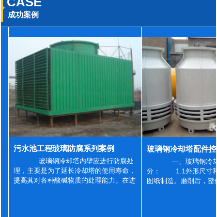
CASE
成功案例
污水池工程玻璃防腐系列案例
玻璃钢冷却塔内壁应进行防腐处
一、玻璃钢冷却
理，主要是为了延长冷却塔的使用寿命，
分： 1.1外形尺寸
提高其对各种酸碱物质的处理能力。在进
图纸制造。磨削后，整
行防腐施工之前，我们需要对玻璃钢冷却
误差为正负2mm，非
塔内壁进行如下处理: 1、除尘处理
差为正负4mm。风管
...
差&l...