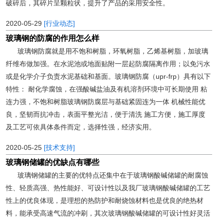
破碎后，其碎片呈颗粒状，提升了产品的采用安全性。
2020-05-29
[行业动态]
玻璃钢的防腐的作用怎么样
玻璃钢防腐就是用不饱和树脂，环氧树脂，乙烯基树脂，加玻璃
纤维布做加强。在水泥池或地面贴附一层起防腐隔离作用；以免污水
或是化学介子负责水泥基础和基面。玻璃钢防腐（upr-frp）具有以下
特性： 耐化学腐蚀，在强酸碱盐油及有机溶剂环境中可长期使用 粘
连力强，不饱和树脂玻璃钢防腐层与基础紧固连为一体 机械性能优
良，坚韧而抗冲击，表面平整光洁，便于清洗 施工方便，施工厚度
及工艺可依具体条件而定，选择性强，经济实用。
2020-05-25
[技术支持]
玻璃钢储罐的优缺点有哪些
玻璃钢储罐的主要的优特点还集中在于玻璃钢酸碱储罐的耐腐蚀
性、轻质高强、热性能好、可设计性以及我厂玻璃钢酸碱储罐的工艺
性上的优良体现，是理想的热防护和耐烧蚀材料也是优良的绝热材
料，能承受高速气流的冲刷，其次玻璃钢酸碱储罐的可设计性好灵活