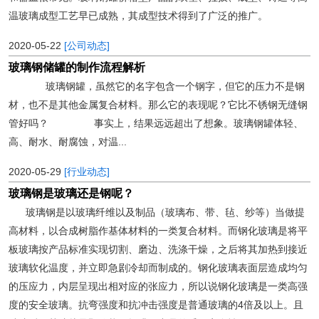
温玻璃成型工艺早已成熟，其成型技术得到了广泛的推广。
2020-05-22
[公司动态]
玻璃钢储罐的制作流程解析
玻璃钢罐，虽然它的名字包含一个钢字，但它的压力不是钢
材，也不是其他金属复合材料。那么它的表现呢？它比不锈钢无缝钢
管好吗？ 事实上，结果远远超出了想象。玻璃钢罐体轻、
高、耐水、耐腐蚀，对温...
2020-05-29
[行业动态]
玻璃钢是玻璃还是钢呢？
玻璃钢是以玻璃纤维以及制品（玻璃布、带、毡、纱等）当做提
高材料，以合成树脂作基体材料的一类复合材料。而钢化玻璃是将平
板玻璃按产品标准实现切割、磨边、洗涤干燥，之后将其加热到接近
玻璃软化温度，并立即急剧冷却而制成的。钢化玻璃表面层造成均匀
的压应力，内层呈现出相对应的张应力，所以说钢化玻璃是一类高强
度的安全玻璃。抗弯强度和抗冲击强度是普通玻璃的4倍及以上。且