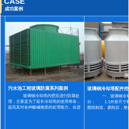
CASE
成功案例
污水池工程玻璃防腐系列案例
玻璃钢冷却塔内壁应进行防腐处
一、玻璃钢冷却
理，主要是为了延长冷却塔的使用寿命，
分： 1.1外形尺寸
提高其对各种酸碱物质的处理能力。在进
图纸制造。磨削后，整
行防腐施工之前，我们需要对玻璃钢冷却
误差为正负2mm，非
塔内壁进行如下处理: 1、除尘处理
差为正负4mm。风管
...
差&l...