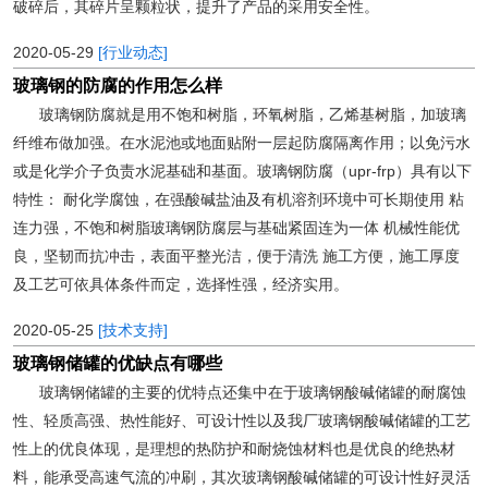
破碎后，其碎片呈颗粒状，提升了产品的采用安全性。
2020-05-29
[行业动态]
玻璃钢的防腐的作用怎么样
玻璃钢防腐就是用不饱和树脂，环氧树脂，乙烯基树脂，加玻璃
纤维布做加强。在水泥池或地面贴附一层起防腐隔离作用；以免污水
或是化学介子负责水泥基础和基面。玻璃钢防腐（upr-frp）具有以下
特性： 耐化学腐蚀，在强酸碱盐油及有机溶剂环境中可长期使用 粘
连力强，不饱和树脂玻璃钢防腐层与基础紧固连为一体 机械性能优
良，坚韧而抗冲击，表面平整光洁，便于清洗 施工方便，施工厚度
及工艺可依具体条件而定，选择性强，经济实用。
2020-05-25
[技术支持]
玻璃钢储罐的优缺点有哪些
玻璃钢储罐的主要的优特点还集中在于玻璃钢酸碱储罐的耐腐蚀
性、轻质高强、热性能好、可设计性以及我厂玻璃钢酸碱储罐的工艺
性上的优良体现，是理想的热防护和耐烧蚀材料也是优良的绝热材
料，能承受高速气流的冲刷，其次玻璃钢酸碱储罐的可设计性好灵活