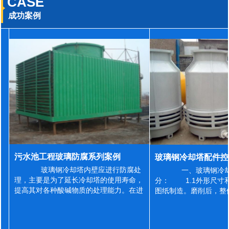
CASE
成功案例
污水池工程玻璃防腐系列案例
玻璃钢冷却塔内壁应进行防腐处
一、玻璃钢冷却
理，主要是为了延长冷却塔的使用寿命，
分： 1.1外形尺寸
提高其对各种酸碱物质的处理能力。在进
图纸制造。磨削后，整
行防腐施工之前，我们需要对玻璃钢冷却
误差为正负2mm，非
塔内壁进行如下处理: 1、除尘处理
差为正负4mm。风管
...
差&l...