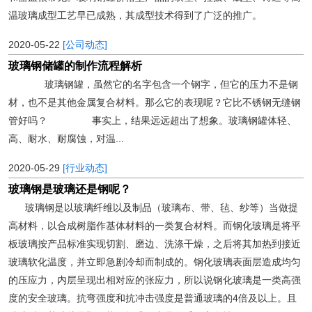
温玻璃成型工艺早已成熟，其成型技术得到了广泛的推广。
2020-05-22
[公司动态]
玻璃钢储罐的制作流程解析
玻璃钢罐，虽然它的名字包含一个钢字，但它的压力不是钢
材，也不是其他金属复合材料。那么它的表现呢？它比不锈钢无缝钢
管好吗？ 事实上，结果远远超出了想象。玻璃钢罐体轻、
高、耐水、耐腐蚀，对温...
2020-05-29
[行业动态]
玻璃钢是玻璃还是钢呢？
玻璃钢是以玻璃纤维以及制品（玻璃布、带、毡、纱等）当做提
高材料，以合成树脂作基体材料的一类复合材料。而钢化玻璃是将平
板玻璃按产品标准实现切割、磨边、洗涤干燥，之后将其加热到接近
玻璃软化温度，并立即急剧冷却而制成的。钢化玻璃表面层造成均匀
的压应力，内层呈现出相对应的张应力，所以说钢化玻璃是一类高强
度的安全玻璃。抗弯强度和抗冲击强度是普通玻璃的4倍及以上。且