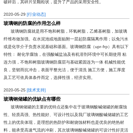
破碎后，其碎片呈颗粒状，提升了产品的采用安全性。
2020-05-29
[行业动态]
玻璃钢的防腐的作用怎么样
玻璃钢防腐就是用不饱和树脂，环氧树脂，乙烯基树脂，加玻璃
纤维布做加强。在水泥池或地面贴附一层起防腐隔离作用；以免污水
或是化学介子负责水泥基础和基面。玻璃钢防腐（upr-frp）具有以下
特性： 耐化学腐蚀，在强酸碱盐油及有机溶剂环境中可长期使用 粘
连力强，不饱和树脂玻璃钢防腐层与基础紧固连为一体 机械性能优
良，坚韧而抗冲击，表面平整光洁，便于清洗 施工方便，施工厚度
及工艺可依具体条件而定，选择性强，经济实用。
2020-05-25
[技术支持]
玻璃钢储罐的优缺点有哪些
玻璃钢储罐的主要的优特点还集中在于玻璃钢酸碱储罐的耐腐蚀
性、轻质高强、热性能好、可设计性以及我厂玻璃钢酸碱储罐的工艺
性上的优良体现，是理想的热防护和耐烧蚀材料也是优良的绝热材
料，能承受高速气流的冲刷，其次玻璃钢酸碱储罐的可设计性好灵活