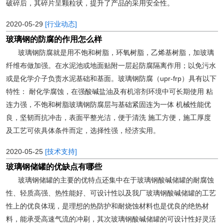
破碎后，其碎片呈颗粒状，提升了产品的采用安全性。
2020-05-29
[行业动态]
玻璃钢的防腐的作用怎么样
玻璃钢防腐就是用不饱和树脂，环氧树脂，乙烯基树脂，加玻璃
纤维布做加强。在水泥池或地面贴附一层起防腐隔离作用；以免污水
或是化学介子负责水泥基础和基面。玻璃钢防腐（upr-frp）具有以下
特性： 耐化学腐蚀，在强酸碱盐油及有机溶剂环境中可长期使用 粘
连力强，不饱和树脂玻璃钢防腐层与基础紧固连为一体 机械性能优
良，坚韧而抗冲击，表面平整光洁，便于清洗 施工方便，施工厚度
及工艺可依具体条件而定，选择性强，经济实用。
2020-05-25
[技术支持]
玻璃钢储罐的优缺点有哪些
玻璃钢储罐的主要的优特点还集中在于玻璃钢酸碱储罐的耐腐蚀
性、轻质高强、热性能好、可设计性以及我厂玻璃钢酸碱储罐的工艺
性上的优良体现，是理想的热防护和耐烧蚀材料也是优良的绝热材
料，能承受高速气流的冲刷，其次玻璃钢酸碱储罐的可设计性好灵活