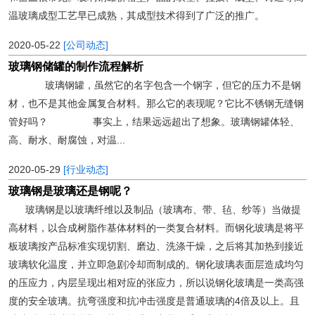
温玻璃成型工艺早已成熟，其成型技术得到了广泛的推广。
2020-05-22
[公司动态]
玻璃钢储罐的制作流程解析
玻璃钢罐，虽然它的名字包含一个钢字，但它的压力不是钢
材，也不是其他金属复合材料。那么它的表现呢？它比不锈钢无缝钢
管好吗？ 事实上，结果远远超出了想象。玻璃钢罐体轻、
高、耐水、耐腐蚀，对温...
2020-05-29
[行业动态]
玻璃钢是玻璃还是钢呢？
玻璃钢是以玻璃纤维以及制品（玻璃布、带、毡、纱等）当做提
高材料，以合成树脂作基体材料的一类复合材料。而钢化玻璃是将平
板玻璃按产品标准实现切割、磨边、洗涤干燥，之后将其加热到接近
玻璃软化温度，并立即急剧冷却而制成的。钢化玻璃表面层造成均匀
的压应力，内层呈现出相对应的张应力，所以说钢化玻璃是一类高强
度的安全玻璃。抗弯强度和抗冲击强度是普通玻璃的4倍及以上。且