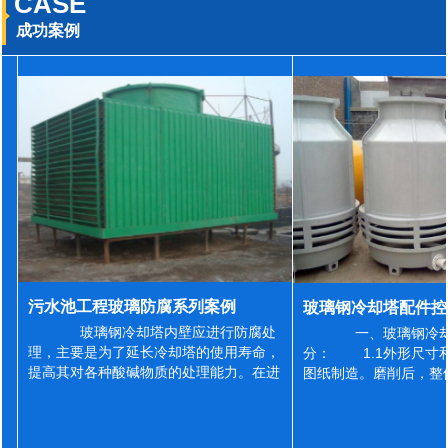
CASE
成功案例
污水池工程玻璃防腐系列案例
玻璃钢冷却塔内壁应进行防腐处
一、玻璃钢冷却
理，主要是为了延长冷却塔的使用寿命，
分： 1.1外形尺寸
提高其对各种酸碱物质的处理能力。在进
图纸制造。磨削后，整
行防腐施工之前，我们需要对玻璃钢冷却
误差为正负2mm，非
塔内壁进行如下处理: 1、除尘处理
差为正负4mm。风管
...
差&l...