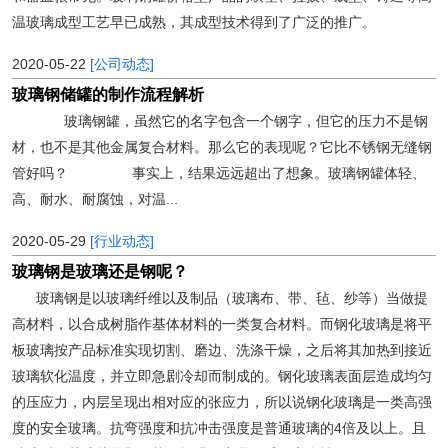
温玻璃成型工艺早已成熟，其成型技术得到了广泛的推广。
2020-05-22
[公司动态]
玻璃钢储罐的制作流程解析
玻璃钢罐，虽然它的名字包含一个钢字，但它的压力不是钢
材，也不是其他金属复合材料。那么它的表现呢？它比不锈钢无缝钢
管好吗？ 事实上，结果远远超出了想象。玻璃钢罐体轻、
高、耐水、耐腐蚀，对温...
2020-05-29
[行业动态]
玻璃钢是玻璃还是钢呢？
玻璃钢是以玻璃纤维以及制品（玻璃布、带、毡、纱等）当做提
高材料，以合成树脂作基体材料的一类复合材料。而钢化玻璃是将平
板玻璃按产品标准实现切割、磨边、洗涤干燥，之后将其加热到接近
玻璃软化温度，并立即急剧冷却而制成的。钢化玻璃表面层造成均匀
的压应力，内层呈现出相对应的张应力，所以说钢化玻璃是一类高强
度的安全玻璃。抗弯强度和抗冲击强度是普通玻璃的4倍及以上。且