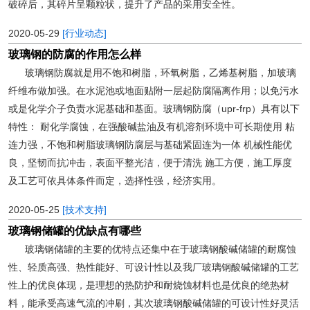
破碎后，其碎片呈颗粒状，提升了产品的采用安全性。
2020-05-29
[行业动态]
玻璃钢的防腐的作用怎么样
玻璃钢防腐就是用不饱和树脂，环氧树脂，乙烯基树脂，加玻璃
纤维布做加强。在水泥池或地面贴附一层起防腐隔离作用；以免污水
或是化学介子负责水泥基础和基面。玻璃钢防腐（upr-frp）具有以下
特性： 耐化学腐蚀，在强酸碱盐油及有机溶剂环境中可长期使用 粘
连力强，不饱和树脂玻璃钢防腐层与基础紧固连为一体 机械性能优
良，坚韧而抗冲击，表面平整光洁，便于清洗 施工方便，施工厚度
及工艺可依具体条件而定，选择性强，经济实用。
2020-05-25
[技术支持]
玻璃钢储罐的优缺点有哪些
玻璃钢储罐的主要的优特点还集中在于玻璃钢酸碱储罐的耐腐蚀
性、轻质高强、热性能好、可设计性以及我厂玻璃钢酸碱储罐的工艺
性上的优良体现，是理想的热防护和耐烧蚀材料也是优良的绝热材
料，能承受高速气流的冲刷，其次玻璃钢酸碱储罐的可设计性好灵活