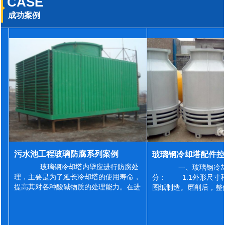
CASE
成功案例
污水池工程玻璃防腐系列案例
玻璃钢冷却塔内壁应进行防腐处
一、玻璃钢冷却
理，主要是为了延长冷却塔的使用寿命，
分： 1.1外形尺寸
提高其对各种酸碱物质的处理能力。在进
图纸制造。磨削后，整
行防腐施工之前，我们需要对玻璃钢冷却
误差为正负2mm，非
塔内壁进行如下处理: 1、除尘处理
差为正负4mm。风管
...
差&l...