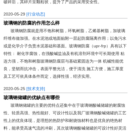
破碎后，其碎片呈颗粒状，提升了产品的采用安全性。
2020-05-29
[行业动态]
玻璃钢的防腐的作用怎么样
玻璃钢防腐就是用不饱和树脂，环氧树脂，乙烯基树脂，加玻璃
纤维布做加强。在水泥池或地面贴附一层起防腐隔离作用；以免污水
或是化学介子负责水泥基础和基面。玻璃钢防腐（upr-frp）具有以下
特性： 耐化学腐蚀，在强酸碱盐油及有机溶剂环境中可长期使用 粘
连力强，不饱和树脂玻璃钢防腐层与基础紧固连为一体 机械性能优
良，坚韧而抗冲击，表面平整光洁，便于清洗 施工方便，施工厚度
及工艺可依具体条件而定，选择性强，经济实用。
2020-05-25
[技术支持]
玻璃钢储罐的优缺点有哪些
玻璃钢储罐的主要的优特点还集中在于玻璃钢酸碱储罐的耐腐蚀
性、轻质高强、热性能好、可设计性以及我厂玻璃钢酸碱储罐的工艺
性上的优良体现，是理想的热防护和耐烧蚀材料也是优良的绝热材
料，能承受高速气流的冲刷，其次玻璃钢酸碱储罐的可设计性好灵活