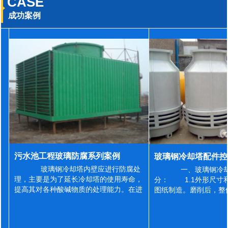
CASE
成功案例
污水池工程玻璃防腐系列案例
玻璃钢冷却塔内壁应进行防腐处
一、玻璃钢冷却
理，主要是为了延长冷却塔的使用寿命，
分： 1.1外形尺寸
提高其对各种酸碱物质的处理能力。在进
图纸制造。磨削后，整
行防腐施工之前，我们需要对玻璃钢冷却
误差为正负2mm，非
塔内壁进行如下处理: 1、除尘处理
差为正负4mm。风管
...
差&l...