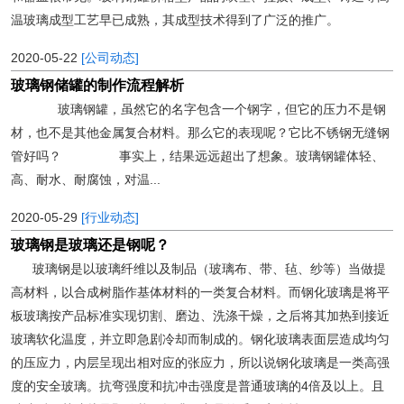
温玻璃成型工艺早已成熟，其成型技术得到了广泛的推广。
2020-05-22
[公司动态]
玻璃钢储罐的制作流程解析
玻璃钢罐，虽然它的名字包含一个钢字，但它的压力不是钢
材，也不是其他金属复合材料。那么它的表现呢？它比不锈钢无缝钢
管好吗？ 事实上，结果远远超出了想象。玻璃钢罐体轻、
高、耐水、耐腐蚀，对温...
2020-05-29
[行业动态]
玻璃钢是玻璃还是钢呢？
玻璃钢是以玻璃纤维以及制品（玻璃布、带、毡、纱等）当做提
高材料，以合成树脂作基体材料的一类复合材料。而钢化玻璃是将平
板玻璃按产品标准实现切割、磨边、洗涤干燥，之后将其加热到接近
玻璃软化温度，并立即急剧冷却而制成的。钢化玻璃表面层造成均匀
的压应力，内层呈现出相对应的张应力，所以说钢化玻璃是一类高强
度的安全玻璃。抗弯强度和抗冲击强度是普通玻璃的4倍及以上。且