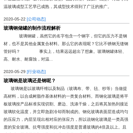
温玻璃成型工艺早已成熟，其成型技术得到了广泛的推广。
2020-05-22
[公司动态]
玻璃钢储罐的制作流程解析
玻璃钢罐，虽然它的名字包含一个钢字，但它的压力不是钢
材，也不是其他金属复合材料。那么它的表现呢？它比不锈钢无缝钢
管好吗？ 事实上，结果远远超出了想象。玻璃钢罐体轻、
高、耐水、耐腐蚀，对温...
2020-05-29
[行业动态]
玻璃钢是玻璃还是钢呢？
玻璃钢是以玻璃纤维以及制品（玻璃布、带、毡、纱等）当做提
高材料，以合成树脂作基体材料的一类复合材料。而钢化玻璃是将平
板玻璃按产品标准实现切割、磨边、洗涤干燥，之后将其加热到接近
玻璃软化温度，并立即急剧冷却而制成的。钢化玻璃表面层造成均匀
的压应力，内层呈现出相对应的张应力，所以说钢化玻璃是一类高强
度的安全玻璃。抗弯强度和抗冲击强度是普通玻璃的4倍及以上。且