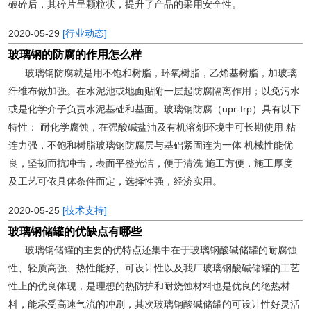
破碎后，其碎片呈颗粒状，提升了产品的采用安全性。
2020-05-29
[行业动态]
玻璃钢的防腐的作用怎么样
玻璃钢防腐就是用不饱和树脂，环氧树脂，乙烯基树脂，加玻璃
纤维布做加强。在水泥池或地面贴附一层起防腐隔离作用；以免污水
或是化学介子负责水泥基础和基面。玻璃钢防腐（upr-frp）具有以下
特性： 耐化学腐蚀，在强酸碱盐油及有机溶剂环境中可长期使用 粘
连力强，不饱和树脂玻璃钢防腐层与基础紧固连为一体 机械性能优
良，坚韧而抗冲击，表面平整光洁，便于清洗 施工方便，施工厚度
及工艺可依具体条件而定，选择性强，经济实用。
2020-05-25
[技术支持]
玻璃钢储罐的优缺点有哪些
玻璃钢储罐的主要的优特点还集中在于玻璃钢酸碱储罐的耐腐蚀
性、轻质高强、热性能好、可设计性以及我厂玻璃钢酸碱储罐的工艺
性上的优良体现，是理想的热防护和耐烧蚀材料也是优良的绝热材
料，能承受高速气流的冲刷，其次玻璃钢酸碱储罐的可设计性好灵活