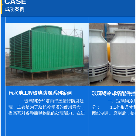
CASE
成功案例
污水池工程玻璃防腐系列案例
玻璃钢冷却塔内壁应进行防腐处
一、玻璃钢冷却
理，主要是为了延长冷却塔的使用寿命，
分： 1.1外形尺寸
提高其对各种酸碱物质的处理能力。在进
图纸制造。磨削后，整
行防腐施工之前，我们需要对玻璃钢冷却
误差为正负2mm，非
塔内壁进行如下处理: 1、除尘处理
差为正负4mm。风管
...
差&l...