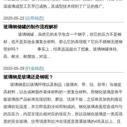
温玻璃成型工艺早已成熟，其成型技术得到了广泛的推广。
2020-05-22
[公司动态]
玻璃钢储罐的制作流程解析
玻璃钢罐，虽然它的名字包含一个钢字，但它的压力不是钢
材，也不是其他金属复合材料。那么它的表现呢？它比不锈钢无缝钢
管好吗？ 事实上，结果远远超出了想象。玻璃钢罐体轻、
高、耐水、耐腐蚀，对温...
2020-05-29
[行业动态]
玻璃钢是玻璃还是钢呢？
玻璃钢是以玻璃纤维以及制品（玻璃布、带、毡、纱等）当做提
高材料，以合成树脂作基体材料的一类复合材料。而钢化玻璃是将平
板玻璃按产品标准实现切割、磨边、洗涤干燥，之后将其加热到接近
玻璃软化温度，并立即急剧冷却而制成的。钢化玻璃表面层造成均匀
的压应力，内层呈现出相对应的张应力，所以说钢化玻璃是一类高强
度的安全玻璃。抗弯强度和抗冲击强度是普通玻璃的4倍及以上。且