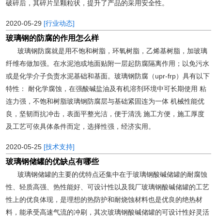
破碎后，其碎片呈颗粒状，提升了产品的采用安全性。
2020-05-29
[行业动态]
玻璃钢的防腐的作用怎么样
玻璃钢防腐就是用不饱和树脂，环氧树脂，乙烯基树脂，加玻璃
纤维布做加强。在水泥池或地面贴附一层起防腐隔离作用；以免污水
或是化学介子负责水泥基础和基面。玻璃钢防腐（upr-frp）具有以下
特性： 耐化学腐蚀，在强酸碱盐油及有机溶剂环境中可长期使用 粘
连力强，不饱和树脂玻璃钢防腐层与基础紧固连为一体 机械性能优
良，坚韧而抗冲击，表面平整光洁，便于清洗 施工方便，施工厚度
及工艺可依具体条件而定，选择性强，经济实用。
2020-05-25
[技术支持]
玻璃钢储罐的优缺点有哪些
玻璃钢储罐的主要的优特点还集中在于玻璃钢酸碱储罐的耐腐蚀
性、轻质高强、热性能好、可设计性以及我厂玻璃钢酸碱储罐的工艺
性上的优良体现，是理想的热防护和耐烧蚀材料也是优良的绝热材
料，能承受高速气流的冲刷，其次玻璃钢酸碱储罐的可设计性好灵活