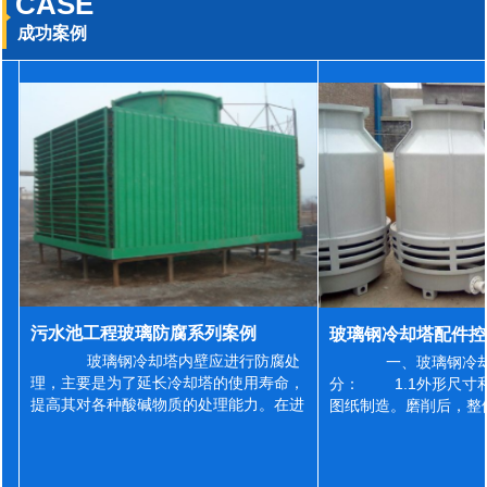
CASE
成功案例
污水池工程玻璃防腐系列案例
玻璃钢冷却塔内壁应进行防腐处
一、玻璃钢冷却
理，主要是为了延长冷却塔的使用寿命，
分： 1.1外形尺寸
提高其对各种酸碱物质的处理能力。在进
图纸制造。磨削后，整
行防腐施工之前，我们需要对玻璃钢冷却
误差为正负2mm，非
塔内壁进行如下处理: 1、除尘处理
差为正负4mm。风管
...
差&l...