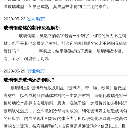
温玻璃成型工艺早已成熟，其成型技术得到了广泛的推广。
2020-05-22
[公司动态]
玻璃钢储罐的制作流程解析
玻璃钢罐，虽然它的名字包含一个钢字，但它的压力不是钢
材，也不是其他金属复合材料。那么它的表现呢？它比不锈钢无缝钢
管好吗？ 事实上，结果远远超出了想象。玻璃钢罐体轻、
高、耐水、耐腐蚀，对温...
2020-05-29
[行业动态]
玻璃钢是玻璃还是钢呢？
玻璃钢是以玻璃纤维以及制品（玻璃布、带、毡、纱等）当做提
高材料，以合成树脂作基体材料的一类复合材料。而钢化玻璃是将平
板玻璃按产品标准实现切割、磨边、洗涤干燥，之后将其加热到接近
玻璃软化温度，并立即急剧冷却而制成的。钢化玻璃表面层造成均匀
的压应力，内层呈现出相对应的张应力，所以说钢化玻璃是一类高强
度的安全玻璃。抗弯强度和抗冲击强度是普通玻璃的4倍及以上。且