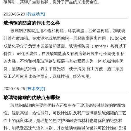
破碎后，其碎片呈颗粒状，提升了产品的采用安全性。
2020-05-29
[行业动态]
玻璃钢的防腐的作用怎么样
玻璃钢防腐就是用不饱和树脂，环氧树脂，乙烯基树脂，加玻璃
纤维布做加强。在水泥池或地面贴附一层起防腐隔离作用；以免污水
或是化学介子负责水泥基础和基面。玻璃钢防腐（upr-frp）具有以下
特性： 耐化学腐蚀，在强酸碱盐油及有机溶剂环境中可长期使用 粘
连力强，不饱和树脂玻璃钢防腐层与基础紧固连为一体 机械性能优
良，坚韧而抗冲击，表面平整光洁，便于清洗 施工方便，施工厚度
及工艺可依具体条件而定，选择性强，经济实用。
2020-05-25
[技术支持]
玻璃钢储罐的优缺点有哪些
玻璃钢储罐的主要的优特点还集中在于玻璃钢酸碱储罐的耐腐蚀
性、轻质高强、热性能好、可设计性以及我厂玻璃钢酸碱储罐的工艺
性上的优良体现，是理想的热防护和耐烧蚀材料也是优良的绝热材
料，能承受高速气流的冲刷，其次玻璃钢酸碱储罐的可设计性好灵活