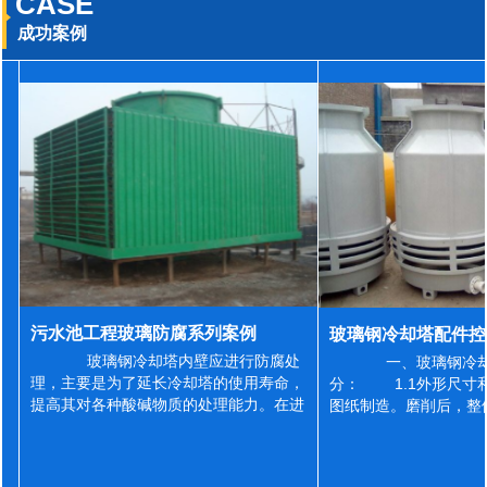
CASE
成功案例
污水池工程玻璃防腐系列案例
玻璃钢冷却塔内壁应进行防腐处
一、玻璃钢冷却
理，主要是为了延长冷却塔的使用寿命，
分： 1.1外形尺寸
提高其对各种酸碱物质的处理能力。在进
图纸制造。磨削后，整
行防腐施工之前，我们需要对玻璃钢冷却
误差为正负2mm，非
塔内壁进行如下处理: 1、除尘处理
差为正负4mm。风管
...
差&l...