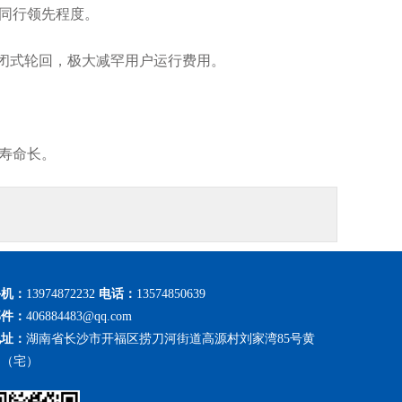
同行领先程度。
闭式轮回，极大减罕用户运行费用。
寿命长。
手机：
13974872232
电话：
13574850639
邮件：
406884483@qq.com
地址：
湖南省长沙市开福区捞刀河街道高源村刘家湾85号黄
勇（宅）